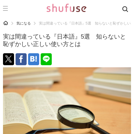
CATEGORY
記事カテゴリ
HOME
気になる
実は間違っている『日本語』5選 知らないと恥ずかしい
気になる
実は間違っている『日本語』5選 知らないと
運気
恥ずかしい正しい使い方とは
洗濯
生活の知恵
お金
掃除
マナー
趣味
食材辞典
おすすめ