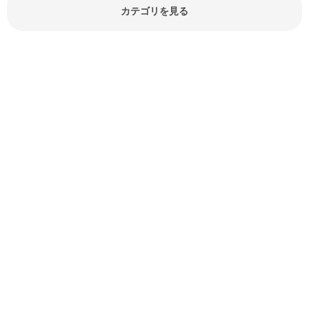
報やお悩み解消情報など盛りだくさ
カテゴリを見る
んにご紹介しています。