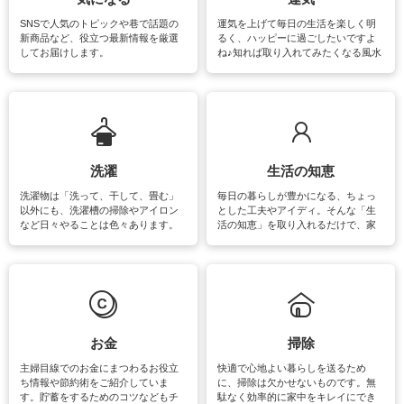
SNSで人気のトピックや巷で話題の
運気を上げて毎日の生活を楽しく明
新商品など、役立つ最新情報を厳選
るく、ハッピーに過ごしたいですよ
してお届けします。
ね♪知れば取り入れてみたくなる風水
をはじめ、訪れたくなるパワースポ
ットや神社、お寺巡りなど運気をア
ップさせるための情報をご紹介して
います。
洗濯
生活の知恵
洗濯物は「洗って、干して、畳む」
毎日の暮らしが豊かになる、ちょっ
以外にも、洗濯槽の掃除やアイロン
とした工夫やアイディ。そんな「生
など日々やることは色々あります。
活の知恵」を取り入れるだけで、家
素材によっては、洗剤や洗い方を変
事が楽しくなったり便利になるでし
えなくてはいけません。梅雨の季節
ょう。日常のなかで、すぐに実践で
は部屋干しが多くなりニオイ対策も
きるおすすめの裏ワザをご紹介して
必要になりますね。カーテンやラグ
います。
マットなどの大きな洗濯物も、正し
い洗い方をすれば自宅で洗うことが
できます。洗濯に関するお役立ち情
報やお悩み解消のための情報をご紹
お金
掃除
介しています。
主婦目線でのお金にまつわるお役立
快適で心地よい暮らしを送るため
ち情報や節約術をご紹介していま
に、掃除は欠かせないものです。無
す。貯蓄をするためのコツなどもチ
駄なく効率的に家中をキレイにでき