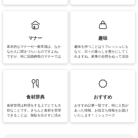
ェックしてみて下さいね♪まだ実践し
るよう、場所ごとの掃除方法やコ
ていないものがあれば、ぜひ取り入
ツ、アイテムをご紹介しています。
れてみてはいかがでしょうか。
掃除が苦手、洗剤で手肌が荒れてし
まう、時間がない、など掃除に関す
るお悩みを解消できるお役立ち情報
がたくさんあります。
マナー
趣味
基本的なマナーや一般常識は、なか
趣味を持つことはリフレッシュにも
なか人に聞きづらいものですよね。
なり、日々の暮らしを豊かにしてく
ですが、特に冠婚葬祭のマナーでは
れますね。家事の合間をぬって没頭
失礼があってはいけませんので、失
できる時間は、忙しくしていても充
敗は避けたいところです。大人とし
実感が味わえます。特にガーデニン
て知っておきたいマナー全般のお役
グやハーブ栽培は人気があり、他に
立ち情報やお悩み解消情報をご紹介
も読書やカメラ、旅行など皆さんが
しています。
楽しめそうな趣味に関する情報をご
紹介しています。
食材辞典
おすすめ
食材管理は料理をする上でとても大
おすすめ記事一覧です。特に人気が
切なことです。きちんと食材を管理
あった情報、お役立ち情報をお届け
できることは、無駄を出さすに済み
いたします！｜シュフーズ
節約にもつながりますね。買う時の
見分け方や保存方法、下処理方法な
どが分かる食材辞典は大いに役立つ
でしょう。食材に関するお役立ち情