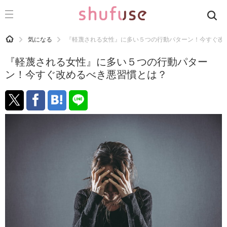
CATEGORY
記事カテゴリ
HOME
気になる
『軽蔑される女性』に多い５つの行動パターン！今すぐ改
気になる
『軽蔑される女性』に多い５つの行動パター
運気
ン！今すぐ改めるべき悪習慣とは？
洗濯
生活の知恵
お金
掃除
マナー
趣味
食材辞典
おすすめ