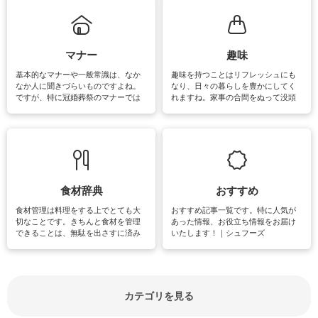
まう、時間がない、など掃除に関す
るお悩みを解消できるお役立ち情報
がたくさんあります。
マナー
趣味
基本的なマナーや一般常識は、なか
趣味を持つことはリフレッシュにも
なか人に聞きづらいものですよね。
なり、日々の暮らしを豊かにしてく
ですが、特に冠婚葬祭のマナーでは
れますね。家事の合間をぬって没頭
失礼があってはいけませんので、失
できる時間は、忙しくしていても充
敗は避けたいところです。大人とし
実感が味わえます。特にガーデニン
て知っておきたいマナー全般のお役
グやハーブ栽培は人気があり、他に
立ち情報やお悩み解消情報をご紹介
も読書やカメラ、旅行など皆さんが
しています。
楽しめそうな趣味に関する情報をご
紹介しています。
食材辞典
おすすめ
食材管理は料理をする上でとても大
おすすめ記事一覧です。特に人気が
切なことです。きちんと食材を管理
あった情報、お役立ち情報をお届け
できることは、無駄を出さすに済み
いたします！｜シュフーズ
節約にもつながりますね。買う時の
見分け方や保存方法、下処理方法な
どが分かる食材辞典は大いに役立つ
でしょう。食材に関するお役立ち情
報やお悩み解消情報など盛りだくさ
カテゴリを見る
んにご紹介しています。