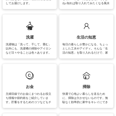
してお届けします。
ね♪知れば取り入れてみたくなる風水
をはじめ、訪れたくなるパワースポ
ットや神社、お寺巡りなど運気をア
ップさせるための情報をご紹介して
います。
洗濯
生活の知恵
洗濯物は「洗って、干して、畳む」
毎日の暮らしが豊かになる、ちょっ
以外にも、洗濯槽の掃除やアイロン
とした工夫やアイディ。そんな「生
など日々やることは色々あります。
活の知恵」を取り入れるだけで、家
素材によっては、洗剤や洗い方を変
事が楽しくなったり便利になるでし
えなくてはいけません。梅雨の季節
ょう。日常のなかで、すぐに実践で
は部屋干しが多くなりニオイ対策も
きるおすすめの裏ワザをご紹介して
必要になりますね。カーテンやラグ
います。
マットなどの大きな洗濯物も、正し
い洗い方をすれば自宅で洗うことが
できます。洗濯に関するお役立ち情
報やお悩み解消のための情報をご紹
お金
掃除
介しています。
主婦目線でのお金にまつわるお役立
快適で心地よい暮らしを送るため
ち情報や節約術をご紹介していま
に、掃除は欠かせないものです。無
す。貯蓄をするためのコツなどもチ
駄なく効率的に家中をキレイにでき
ェックしてみて下さいね♪まだ実践し
るよう、場所ごとの掃除方法やコ
ていないものがあれば、ぜひ取り入
ツ、アイテムをご紹介しています。
れてみてはいかがでしょうか。
掃除が苦手、洗剤で手肌が荒れてし