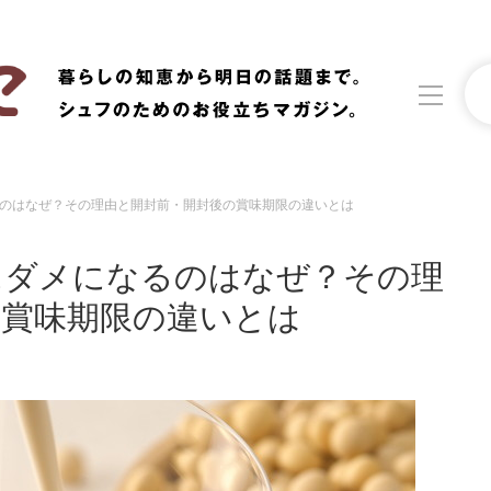
のはなぜ？その理由と開封前・開封後の賞味期限の違いとは
洗濯
生活の知恵
にダメになるのはなぜ？その理
食材辞典
おすすめ
の賞味期限の違いとは