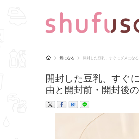
CATEGORY
記事カテゴリ
H
気になる
開封した豆乳、すぐにダメになる
O
気になる
運気
M
E
開封した豆乳、すぐ
マナー
趣味
由と開封前・開封後