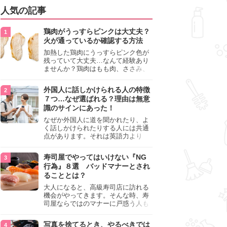
人気の記事
鶏肉がうっすらピンクは大丈夫？
火が通っているか確認する方法
加熱した鶏肉にうっすらピンク色が
残っていて大丈夫…なんて経験あり
ませんか？鶏肉はもも肉、ささみ、
手羽元など各部位によって食感や味
わいが異なり、いろいろと楽しめる
外国人に話しかけられる人の特徴
料理ですが、鶏肉は加熱した後でも
７つ…なぜ選ばれる？理由は無意
うっすらピンク色の部分が大丈夫な
識のサインにあった！
のと気になるときがあります。この
記事では生焼けか火が通っているの
なぜか外国人に道を聞かれたり、よ
かを確認する方法や、鶏肉を調理す
く話しかけられたりする人には共通
るときの注意点を紹介しますので、
点があります。それは英語力より
参考にしてみてくださいね。
も、無意識に発信している「話しか
けても大丈夫」というサインが関係
寿司屋でやってはいけない『NG
しています。よく選ばれる人の特徴
行為』８選 バッドマナーとされ
や、英語が苦手でも焦らない対処
ることとは？
法、自分を守るための注意点を詳し
く解説します。
大人になると、高級寿司店に訪れる
機会がやってきます。そんな時、寿
司屋ならではのマナーに戸惑う人も
少なくありません。本記事では、あ
らためて寿司屋でやってはいけない
写真を捨てるとき、やるべきでは