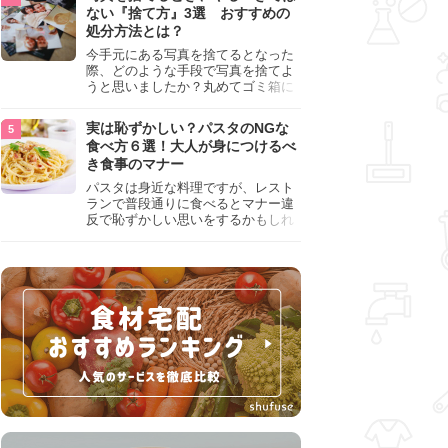
『NG行為』をチェックしましょう。
ない『捨て方』3選 おすすめの
処分方法とは？
今手元にある写真を捨てるとなった
際、どのような手段で写真を捨てよ
うと思いましたか？丸めてゴミ箱に
入れようと思った人は、要注意！写
真は個人情報が詰まっているので、
実は恥ずかしい？パスタのNGな
ただ丸めただけの状態で捨ててしま
食べ方６選！大人が身につけるべ
うのは危険です。写真にすべきでは
き食事のマナー
ない捨て方をまとめているので、ぜ
ひチェックしておきましょう。
パスタは身近な料理ですが、レスト
ランで普段通りに食べるとマナー違
反で恥ずかしい思いをするかもしれ
ません。スプーンの使用やすする音
など、日本人がやりがちな癖を把握
して、正しい食べ方を確認しましょ
う。大人の嗜みとして知っておきた
い新常識を解説します。