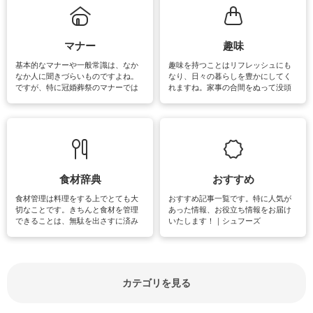
るお悩みを解消できるお役立ち情報
がたくさんあります。
マナー
趣味
基本的なマナーや一般常識は、なか
趣味を持つことはリフレッシュにも
なか人に聞きづらいものですよね。
なり、日々の暮らしを豊かにしてく
ですが、特に冠婚葬祭のマナーでは
れますね。家事の合間をぬって没頭
失礼があってはいけませんので、失
できる時間は、忙しくしていても充
敗は避けたいところです。大人とし
実感が味わえます。特にガーデニン
て知っておきたいマナー全般のお役
グやハーブ栽培は人気があり、他に
立ち情報やお悩み解消情報をご紹介
も読書やカメラ、旅行など皆さんが
しています。
楽しめそうな趣味に関する情報をご
紹介しています。
食材辞典
おすすめ
食材管理は料理をする上でとても大
おすすめ記事一覧です。特に人気が
切なことです。きちんと食材を管理
あった情報、お役立ち情報をお届け
できることは、無駄を出さすに済み
いたします！｜シュフーズ
節約にもつながりますね。買う時の
見分け方や保存方法、下処理方法な
どが分かる食材辞典は大いに役立つ
でしょう。食材に関するお役立ち情
報やお悩み解消情報など盛りだくさ
カテゴリを見る
んにご紹介しています。