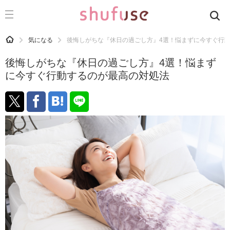
CATEGORY
記事カテゴリ
HOME
気になる
後悔しがちな『休日の過ごし方』4選！悩まずに今すぐ行
気になる
後悔しがちな『休日の過ごし方』4選！悩まず
運気
に今すぐ行動するのが最高の対処法
洗濯
生活の知恵
お金
掃除
マナー
趣味
食材辞典
おすすめ