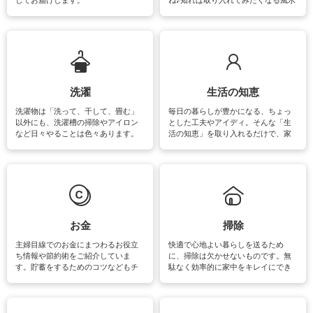
をはじめ、訪れたくなるパワースポ
ットや神社、お寺巡りなど運気をア
ップさせるための情報をご紹介して
います。
洗濯
生活の知恵
洗濯物は「洗って、干して、畳む」
毎日の暮らしが豊かになる、ちょっ
以外にも、洗濯槽の掃除やアイロン
とした工夫やアイディ。そんな「生
など日々やることは色々あります。
活の知恵」を取り入れるだけで、家
素材によっては、洗剤や洗い方を変
事が楽しくなったり便利になるでし
えなくてはいけません。梅雨の季節
ょう。日常のなかで、すぐに実践で
は部屋干しが多くなりニオイ対策も
きるおすすめの裏ワザをご紹介して
必要になりますね。カーテンやラグ
います。
マットなどの大きな洗濯物も、正し
い洗い方をすれば自宅で洗うことが
できます。洗濯に関するお役立ち情
報やお悩み解消のための情報をご紹
お金
掃除
介しています。
主婦目線でのお金にまつわるお役立
快適で心地よい暮らしを送るため
ち情報や節約術をご紹介していま
に、掃除は欠かせないものです。無
す。貯蓄をするためのコツなどもチ
駄なく効率的に家中をキレイにでき
ェックしてみて下さいね♪まだ実践し
るよう、場所ごとの掃除方法やコ
ていないものがあれば、ぜひ取り入
ツ、アイテムをご紹介しています。
れてみてはいかがでしょうか。
掃除が苦手、洗剤で手肌が荒れてし
まう、時間がない、など掃除に関す