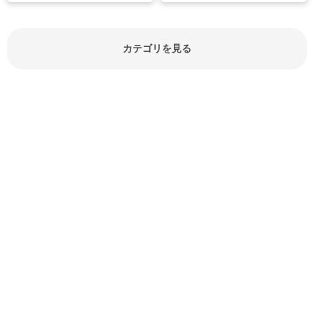
見分け方や保存方法、下処理方法な
どが分かる食材辞典は大いに役立つ
でしょう。食材に関するお役立ち情
報やお悩み解消情報など盛りだくさ
カテゴリを見る
んにご紹介しています。