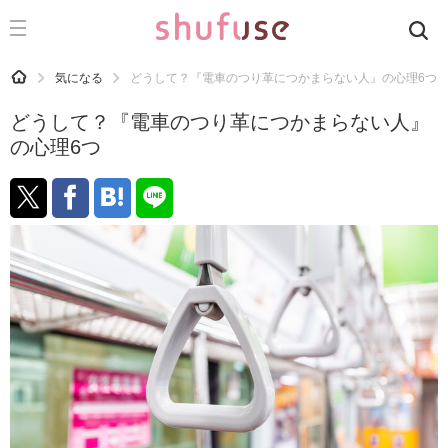
CATEGORY
記事カテゴリ
HOME
気になる
どうして？『電車のつり革につかまらない人』の心理6つ
気になる
どうして？『電車のつり革につかまらない人』
運気
の心理6つ
洗濯
生活の知恵
お金
掃除
マナー
趣味
食材辞典
おすすめ