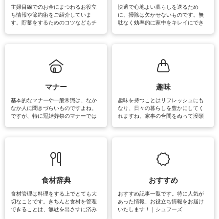
主婦目線でのお金にまつわるお役立
快適で心地よい暮らしを送るため
ち情報や節約術をご紹介していま
に、掃除は欠かせないものです。無
す。貯蓄をするためのコツなどもチ
駄なく効率的に家中をキレイにでき
ェックしてみて下さいね♪まだ実践し
るよう、場所ごとの掃除方法やコ
ていないものがあれば、ぜひ取り入
ツ、アイテムをご紹介しています。
れてみてはいかがでしょうか。
掃除が苦手、洗剤で手肌が荒れてし
まう、時間がない、など掃除に関す
るお悩みを解消できるお役立ち情報
がたくさんあります。
マナー
趣味
基本的なマナーや一般常識は、なか
趣味を持つことはリフレッシュにも
なか人に聞きづらいものですよね。
なり、日々の暮らしを豊かにしてく
ですが、特に冠婚葬祭のマナーでは
れますね。家事の合間をぬって没頭
失礼があってはいけませんので、失
できる時間は、忙しくしていても充
敗は避けたいところです。大人とし
実感が味わえます。特にガーデニン
て知っておきたいマナー全般のお役
グやハーブ栽培は人気があり、他に
立ち情報やお悩み解消情報をご紹介
も読書やカメラ、旅行など皆さんが
しています。
楽しめそうな趣味に関する情報をご
紹介しています。
食材辞典
おすすめ
食材管理は料理をする上でとても大
おすすめ記事一覧です。特に人気が
切なことです。きちんと食材を管理
あった情報、お役立ち情報をお届け
できることは、無駄を出さすに済み
いたします！｜シュフーズ
節約にもつながりますね。買う時の