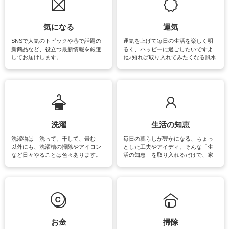
気になる
運気
SNSで人気のトピックや巷で話題の
運気を上げて毎日の生活を楽しく明
新商品など、役立つ最新情報を厳選
るく、ハッピーに過ごしたいですよ
してお届けします。
ね♪知れば取り入れてみたくなる風水
をはじめ、訪れたくなるパワースポ
ットや神社、お寺巡りなど運気をア
ップさせるための情報をご紹介して
います。
洗濯
生活の知恵
洗濯物は「洗って、干して、畳む」
毎日の暮らしが豊かになる、ちょっ
以外にも、洗濯槽の掃除やアイロン
とした工夫やアイディ。そんな「生
など日々やることは色々あります。
活の知恵」を取り入れるだけで、家
素材によっては、洗剤や洗い方を変
事が楽しくなったり便利になるでし
えなくてはいけません。梅雨の季節
ょう。日常のなかで、すぐに実践で
は部屋干しが多くなりニオイ対策も
きるおすすめの裏ワザをご紹介して
必要になりますね。カーテンやラグ
います。
マットなどの大きな洗濯物も、正し
い洗い方をすれば自宅で洗うことが
できます。洗濯に関するお役立ち情
報やお悩み解消のための情報をご紹
お金
掃除
介しています。