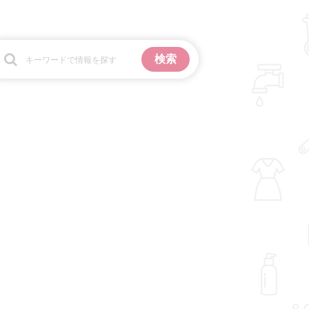
お金
掃除