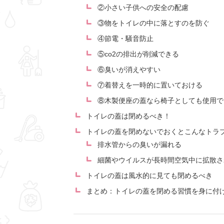
②小さい子供への安全の配慮
③物をトイレの中に落とすのを防ぐ
④節電・騒音防止
⑤co2の排出が削減できる
⑥臭いが消えやすい
⑦着替えを一時的に置いておける
⑧木製便座の蓋なら椅子としても使用で
トイレの蓋は閉めるべき！
トイレの蓋を閉めないでおくとこんなトラ
排水管からの臭いが漏れる
細菌やウイルスが長時間空気中に拡散さ
トイレの蓋は風水的に見ても閉めるべき
まとめ：トイレの蓋を閉める習慣を身に付