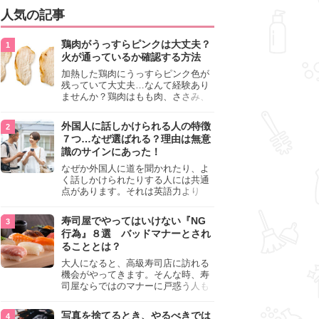
人気の記事
鶏肉がうっすらピンクは大丈夫？
火が通っているか確認する方法
加熱した鶏肉にうっすらピンク色が
残っていて大丈夫…なんて経験あり
ませんか？鶏肉はもも肉、ささみ、
手羽元など各部位によって食感や味
わいが異なり、いろいろと楽しめる
外国人に話しかけられる人の特徴
料理ですが、鶏肉は加熱した後でも
７つ…なぜ選ばれる？理由は無意
うっすらピンク色の部分が大丈夫な
識のサインにあった！
のと気になるときがあります。この
記事では生焼けか火が通っているの
なぜか外国人に道を聞かれたり、よ
かを確認する方法や、鶏肉を調理す
く話しかけられたりする人には共通
るときの注意点を紹介しますので、
点があります。それは英語力より
参考にしてみてくださいね。
も、無意識に発信している「話しか
けても大丈夫」というサインが関係
寿司屋でやってはいけない『NG
しています。よく選ばれる人の特徴
行為』８選 バッドマナーとされ
や、英語が苦手でも焦らない対処
ることとは？
法、自分を守るための注意点を詳し
く解説します。
大人になると、高級寿司店に訪れる
機会がやってきます。そんな時、寿
司屋ならではのマナーに戸惑う人も
少なくありません。本記事では、あ
らためて寿司屋でやってはいけない
写真を捨てるとき、やるべきでは