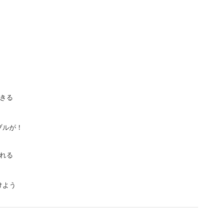
きる
ブルが！
れる
けよう