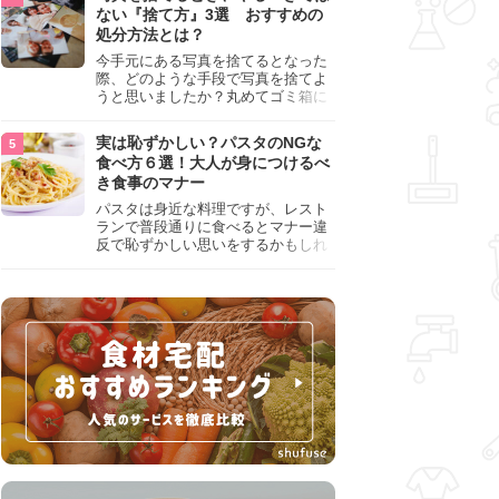
『NG行為』をチェックしましょう。
ない『捨て方』3選 おすすめの
処分方法とは？
今手元にある写真を捨てるとなった
際、どのような手段で写真を捨てよ
うと思いましたか？丸めてゴミ箱に
入れようと思った人は、要注意！写
真は個人情報が詰まっているので、
実は恥ずかしい？パスタのNGな
ただ丸めただけの状態で捨ててしま
食べ方６選！大人が身につけるべ
うのは危険です。写真にすべきでは
き食事のマナー
ない捨て方をまとめているので、ぜ
ひチェックしておきましょう。
パスタは身近な料理ですが、レスト
ランで普段通りに食べるとマナー違
反で恥ずかしい思いをするかもしれ
ません。スプーンの使用やすする音
など、日本人がやりがちな癖を把握
して、正しい食べ方を確認しましょ
う。大人の嗜みとして知っておきた
い新常識を解説します。