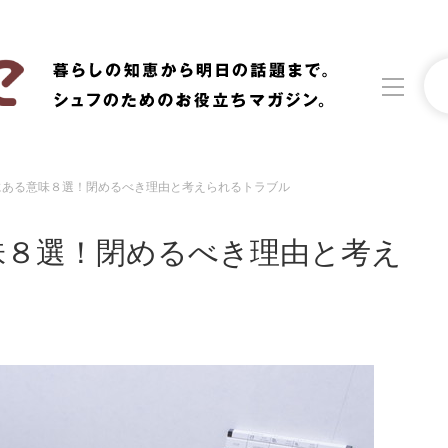
にある意味８選！閉めるべき理由と考えられるトラブル
洗濯
生活の知恵
味８選！閉めるべき理由と考え
食材辞典
おすすめ