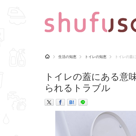
CATEGORY
記事カテゴリ
H
生活の知恵
トイレの知恵
トイレの蓋
O
気になる
運気
M
E
トイレの蓋にある意
マナー
趣味
られるトラブル