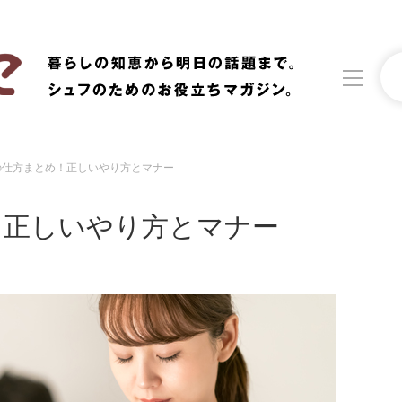
の仕方まとめ！正しいやり方とマナー
洗濯
生活の知恵
！正しいやり方とマナー
食材辞典
おすすめ