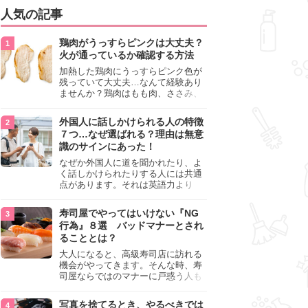
人気の記事
鶏肉がうっすらピンクは大丈夫？
火が通っているか確認する方法
加熱した鶏肉にうっすらピンク色が
残っていて大丈夫…なんて経験あり
ませんか？鶏肉はもも肉、ささみ、
手羽元など各部位によって食感や味
わいが異なり、いろいろと楽しめる
外国人に話しかけられる人の特徴
料理ですが、鶏肉は加熱した後でも
７つ…なぜ選ばれる？理由は無意
うっすらピンク色の部分が大丈夫な
識のサインにあった！
のと気になるときがあります。この
記事では生焼けか火が通っているの
なぜか外国人に道を聞かれたり、よ
かを確認する方法や、鶏肉を調理す
く話しかけられたりする人には共通
るときの注意点を紹介しますので、
点があります。それは英語力より
参考にしてみてくださいね。
も、無意識に発信している「話しか
けても大丈夫」というサインが関係
寿司屋でやってはいけない『NG
しています。よく選ばれる人の特徴
行為』８選 バッドマナーとされ
や、英語が苦手でも焦らない対処
ることとは？
法、自分を守るための注意点を詳し
く解説します。
大人になると、高級寿司店に訪れる
機会がやってきます。そんな時、寿
司屋ならではのマナーに戸惑う人も
少なくありません。本記事では、あ
らためて寿司屋でやってはいけない
写真を捨てるとき、やるべきでは