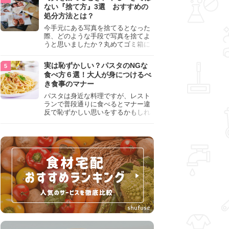
『NG行為』をチェックしましょう。
ない『捨て方』3選 おすすめの
処分方法とは？
今手元にある写真を捨てるとなった
際、どのような手段で写真を捨てよ
うと思いましたか？丸めてゴミ箱に
入れようと思った人は、要注意！写
真は個人情報が詰まっているので、
実は恥ずかしい？パスタのNGな
ただ丸めただけの状態で捨ててしま
食べ方６選！大人が身につけるべ
うのは危険です。写真にすべきでは
き食事のマナー
ない捨て方をまとめているので、ぜ
ひチェックしておきましょう。
パスタは身近な料理ですが、レスト
ランで普段通りに食べるとマナー違
反で恥ずかしい思いをするかもしれ
ません。スプーンの使用やすする音
など、日本人がやりがちな癖を把握
して、正しい食べ方を確認しましょ
う。大人の嗜みとして知っておきた
い新常識を解説します。