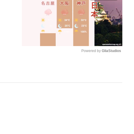
Powered by 
GliaStudios
M
u
t
e