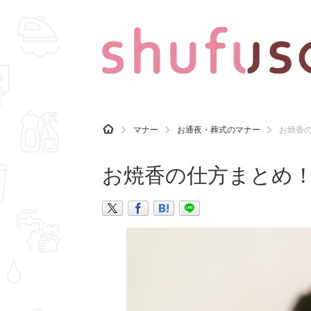
CATEGORY
記事カテゴリ
H
マナー
お通夜・葬式のマナー
お焼香
O
気になる
運気
M
E
お焼香の仕方まとめ
マナー
趣味