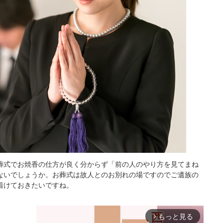
葬式でお焼香の仕方が良く分からず「前の人のやり方を見てまね
ないでしょうか。お葬式は故人とのお別れの場ですのでご遺族の
着けておきたいですね。
もっと見る
arrow_forward_ios