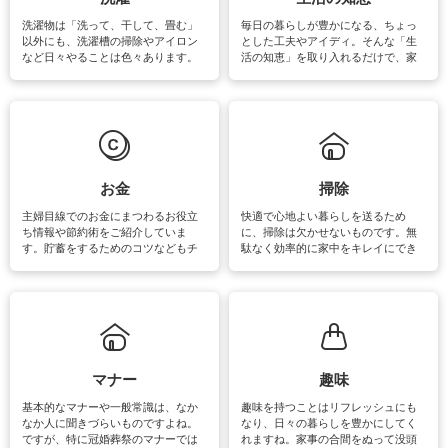
洗濯物は「洗って、干して、畳む」
毎日の暮らしが豊かになる、ちょっ
以外にも、洗濯槽の掃除やアイロン
とした工夫やアイディ。そんな「生
など日々やることは色々あります。
活の知恵」を取り入れるだけで、家
素材によっては、洗剤や洗い方を変
事が楽しくなったり便利になるでし
えなくてはいけません。梅雨の季節
ょう。日常のなかで、すぐに実践で
は部屋干しが多くなりニオイ対策も
きるおすすめの裏ワザをご紹介して
必要になりますね。カーテンやラグ
います。
マットなどの大きな洗濯物も、正し
い洗い方をすれば自宅で洗うことが
できます。洗濯に関するお役立ち情
報やお悩み解消のための情報をご紹
お金
掃除
介しています。
主婦目線でのお金にまつわるお役立
快適で心地よい暮らしを送るため
ち情報や節約術をご紹介していま
に、掃除は欠かせないものです。無
す。貯蓄をするためのコツなどもチ
駄なく効率的に家中をキレイにでき
ェックしてみて下さいね♪まだ実践し
るよう、場所ごとの掃除方法やコ
ていないものがあれば、ぜひ取り入
ツ、アイテムをご紹介しています。
れてみてはいかがでしょうか。
掃除が苦手、洗剤で手肌が荒れてし
まう、時間がない、など掃除に関す
るお悩みを解消できるお役立ち情報
がたくさんあります。
マナー
趣味
基本的なマナーや一般常識は、なか
趣味を持つことはリフレッシュにも
なか人に聞きづらいものですよね。
なり、日々の暮らしを豊かにしてく
ですが、特に冠婚葬祭のマナーでは
れますね。家事の合間をぬって没頭