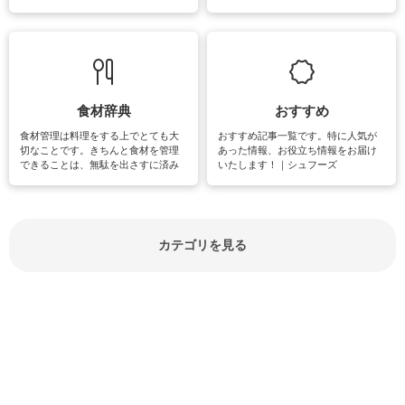
失礼があってはいけませんので、失
できる時間は、忙しくしていても充
敗は避けたいところです。大人とし
実感が味わえます。特にガーデニン
て知っておきたいマナー全般のお役
グやハーブ栽培は人気があり、他に
立ち情報やお悩み解消情報をご紹介
も読書やカメラ、旅行など皆さんが
しています。
楽しめそうな趣味に関する情報をご
紹介しています。
食材辞典
おすすめ
食材管理は料理をする上でとても大
おすすめ記事一覧です。特に人気が
切なことです。きちんと食材を管理
あった情報、お役立ち情報をお届け
できることは、無駄を出さすに済み
いたします！｜シュフーズ
節約にもつながりますね。買う時の
見分け方や保存方法、下処理方法な
どが分かる食材辞典は大いに役立つ
でしょう。食材に関するお役立ち情
報やお悩み解消情報など盛りだくさ
カテゴリを見る
んにご紹介しています。