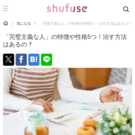
CATEGORY
記事カテゴリ
HOME
気になる
「完璧主義な人」の特徴や性格5つ！治す方法はあるの？
気になる
「完璧主義な人」の特徴や性格5つ！治す方法
運気
はあるの？
洗濯
生活の知恵
お金
掃除
マナー
趣味
食材辞典
おすすめ