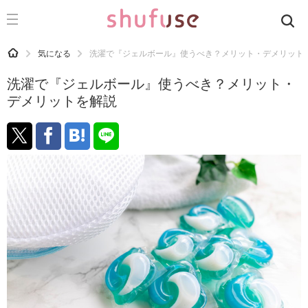
CATEGORY
記事カテゴリ
HOME
気になる
洗濯で『ジェルボール』使うべき？メリット・デメリット
気になる
洗濯で『ジェルボール』使うべき？メリット・
運気
デメリットを解説
洗濯
生活の知恵
お金
掃除
マナー
趣味
食材辞典
おすすめ