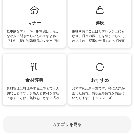
まう、時間がない、など掃除に関す
るお悩みを解消できるお役立ち情報
がたくさんあります。
マナー
趣味
基本的なマナーや一般常識は、なか
趣味を持つことはリフレッシュにも
なか人に聞きづらいものですよね。
なり、日々の暮らしを豊かにしてく
ですが、特に冠婚葬祭のマナーでは
れますね。家事の合間をぬって没頭
失礼があってはいけませんので、失
できる時間は、忙しくしていても充
敗は避けたいところです。大人とし
実感が味わえます。特にガーデニン
て知っておきたいマナー全般のお役
グやハーブ栽培は人気があり、他に
立ち情報やお悩み解消情報をご紹介
も読書やカメラ、旅行など皆さんが
しています。
楽しめそうな趣味に関する情報をご
紹介しています。
食材辞典
おすすめ
食材管理は料理をする上でとても大
おすすめ記事一覧です。特に人気が
切なことです。きちんと食材を管理
あった情報、お役立ち情報をお届け
できることは、無駄を出さすに済み
いたします！｜シュフーズ
節約にもつながりますね。買う時の
見分け方や保存方法、下処理方法な
どが分かる食材辞典は大いに役立つ
でしょう。食材に関するお役立ち情
報やお悩み解消情報など盛りだくさ
カテゴリを見る
んにご紹介しています。