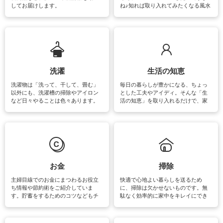
してお届けします。
ね♪知れば取り入れてみたくなる風水
をはじめ、訪れたくなるパワースポ
ットや神社、お寺巡りなど運気をア
ップさせるための情報をご紹介して
います。
洗濯
生活の知恵
洗濯物は「洗って、干して、畳む」
毎日の暮らしが豊かになる、ちょっ
以外にも、洗濯槽の掃除やアイロン
とした工夫やアイディ。そんな「生
など日々やることは色々あります。
活の知恵」を取り入れるだけで、家
素材によっては、洗剤や洗い方を変
事が楽しくなったり便利になるでし
えなくてはいけません。梅雨の季節
ょう。日常のなかで、すぐに実践で
は部屋干しが多くなりニオイ対策も
きるおすすめの裏ワザをご紹介して
必要になりますね。カーテンやラグ
います。
マットなどの大きな洗濯物も、正し
い洗い方をすれば自宅で洗うことが
できます。洗濯に関するお役立ち情
報やお悩み解消のための情報をご紹
お金
掃除
介しています。
主婦目線でのお金にまつわるお役立
快適で心地よい暮らしを送るため
ち情報や節約術をご紹介していま
に、掃除は欠かせないものです。無
す。貯蓄をするためのコツなどもチ
駄なく効率的に家中をキレイにでき
ェックしてみて下さいね♪まだ実践し
るよう、場所ごとの掃除方法やコ
ていないものがあれば、ぜひ取り入
ツ、アイテムをご紹介しています。
れてみてはいかがでしょうか。
掃除が苦手、洗剤で手肌が荒れてし