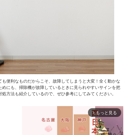
ても便利なものだからこそ、故障してしまうと大変！全く動かな
ためにも、掃除機が故障しているときに見られやすいサインを把
対処方法も紹介しているので、ぜひ参考にしてみてください。
もっと見る
arrow_forward_ios