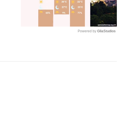
Powered by 
GliaStudios
M
u
t
e