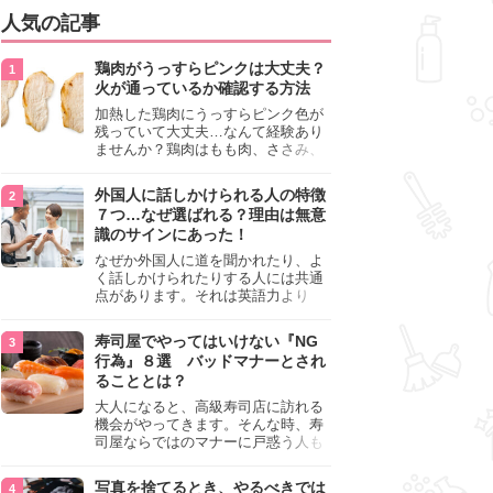
人気の記事
鶏肉がうっすらピンクは大丈夫？
火が通っているか確認する方法
加熱した鶏肉にうっすらピンク色が
残っていて大丈夫…なんて経験あり
ませんか？鶏肉はもも肉、ささみ、
手羽元など各部位によって食感や味
わいが異なり、いろいろと楽しめる
外国人に話しかけられる人の特徴
料理ですが、鶏肉は加熱した後でも
７つ…なぜ選ばれる？理由は無意
うっすらピンク色の部分が大丈夫な
識のサインにあった！
のと気になるときがあります。この
記事では生焼けか火が通っているの
なぜか外国人に道を聞かれたり、よ
かを確認する方法や、鶏肉を調理す
く話しかけられたりする人には共通
るときの注意点を紹介しますので、
点があります。それは英語力より
参考にしてみてくださいね。
も、無意識に発信している「話しか
けても大丈夫」というサインが関係
寿司屋でやってはいけない『NG
しています。よく選ばれる人の特徴
行為』８選 バッドマナーとされ
や、英語が苦手でも焦らない対処
ることとは？
法、自分を守るための注意点を詳し
く解説します。
大人になると、高級寿司店に訪れる
機会がやってきます。そんな時、寿
司屋ならではのマナーに戸惑う人も
少なくありません。本記事では、あ
らためて寿司屋でやってはいけない
写真を捨てるとき、やるべきでは