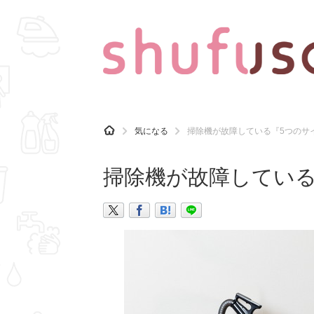
CATEGORY
記事カテゴリ
H
気になる
掃除機が故障している『5つのサ
O
気になる
運気
M
E
掃除機が故障している
マナー
趣味