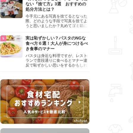
『NG行為』をチェックしましょう。
ない『捨て方』3選 おすすめの
処分方法とは？
今手元にある写真を捨てるとなった
際、どのような手段で写真を捨てよ
うと思いましたか？丸めてゴミ箱に
入れようと思った人は、要注意！写
真は個人情報が詰まっているので、
実は恥ずかしい？パスタのNGな
ただ丸めただけの状態で捨ててしま
食べ方６選！大人が身につけるべ
うのは危険です。写真にすべきでは
き食事のマナー
ない捨て方をまとめているので、ぜ
ひチェックしておきましょう。
パスタは身近な料理ですが、レスト
ランで普段通りに食べるとマナー違
反で恥ずかしい思いをするかもしれ
ません。スプーンの使用やすする音
など、日本人がやりがちな癖を把握
して、正しい食べ方を確認しましょ
う。大人の嗜みとして知っておきた
い新常識を解説します。