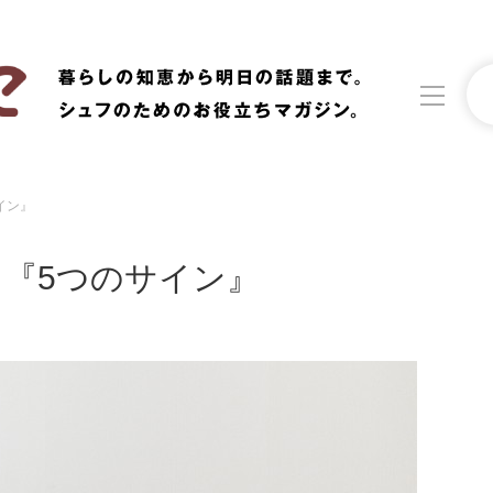
イン』
洗濯
生活の知恵
『5つのサイン』
食材辞典
おすすめ