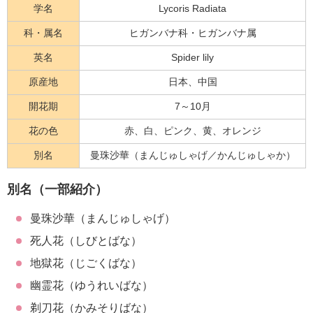
学名
Lycoris Radiata
科・属名
ヒガンバナ科・ヒガンバナ属
英名
Spider lily
原産地
日本、中国
開花期
7～10月
花の色
赤、白、ピンク、黄、オレンジ
別名
曼珠沙華（まんじゅしゃげ／かんじゅしゃか）
別名（一部紹介）
曼珠沙華（まんじゅしゃげ）
死人花（しびとばな）
地獄花（じごくばな）
幽霊花（ゆうれいばな）
剃刀花（かみそりばな）