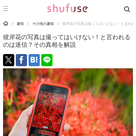
CATEGORY
記事カテゴリ
HOME
趣味
その他の趣味
彼岸花の写真は撮ってはいけない！と言われ
気になる
彼岸花の写真は撮ってはいけない！と言われる
運気
のは迷信？その真相を解説
洗濯
生活の知恵
お金
掃除
マナー
趣味
食材辞典
おすすめ