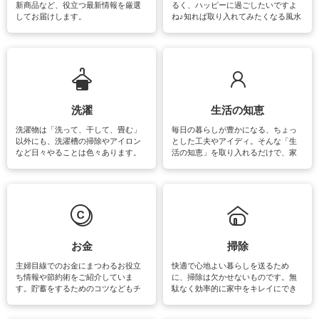
新商品など、役立つ最新情報を厳選
るく、ハッピーに過ごしたいですよ
してお届けします。
ね♪知れば取り入れてみたくなる風水
をはじめ、訪れたくなるパワースポ
ットや神社、お寺巡りなど運気をア
ップさせるための情報をご紹介して
います。
洗濯
生活の知恵
洗濯物は「洗って、干して、畳む」
毎日の暮らしが豊かになる、ちょっ
以外にも、洗濯槽の掃除やアイロン
とした工夫やアイディ。そんな「生
など日々やることは色々あります。
活の知恵」を取り入れるだけで、家
素材によっては、洗剤や洗い方を変
事が楽しくなったり便利になるでし
えなくてはいけません。梅雨の季節
ょう。日常のなかで、すぐに実践で
は部屋干しが多くなりニオイ対策も
きるおすすめの裏ワザをご紹介して
必要になりますね。カーテンやラグ
います。
マットなどの大きな洗濯物も、正し
い洗い方をすれば自宅で洗うことが
できます。洗濯に関するお役立ち情
報やお悩み解消のための情報をご紹
お金
掃除
介しています。
主婦目線でのお金にまつわるお役立
快適で心地よい暮らしを送るため
ち情報や節約術をご紹介していま
に、掃除は欠かせないものです。無
す。貯蓄をするためのコツなどもチ
駄なく効率的に家中をキレイにでき
ェックしてみて下さいね♪まだ実践し
るよう、場所ごとの掃除方法やコ
ていないものがあれば、ぜひ取り入
ツ、アイテムをご紹介しています。