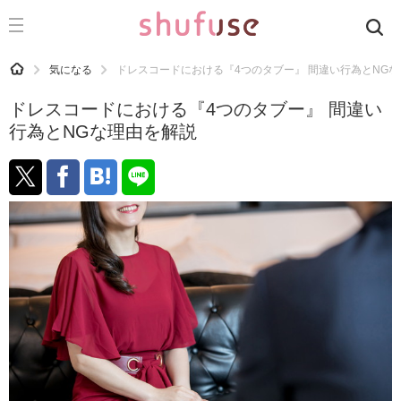
CATEGORY
記事カテゴリ
HOME
気になる
ドレスコードにおける『4つのタブー』 間違い行為とNG
気になる
ドレスコードにおける『4つのタブー』 間違い
運気
行為とNGな理由を解説
洗濯
生活の知恵
お金
掃除
マナー
趣味
食材辞典
おすすめ