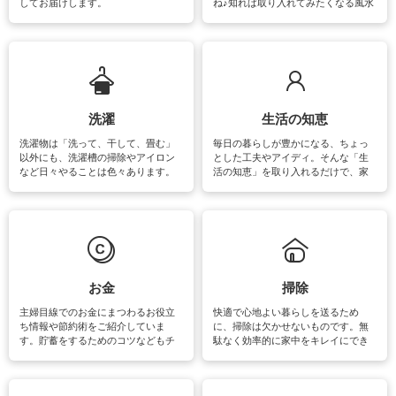
してお届けします。
ね♪知れば取り入れてみたくなる風水
をはじめ、訪れたくなるパワースポ
ットや神社、お寺巡りなど運気をア
ップさせるための情報をご紹介して
います。
洗濯
生活の知恵
洗濯物は「洗って、干して、畳む」
毎日の暮らしが豊かになる、ちょっ
以外にも、洗濯槽の掃除やアイロン
とした工夫やアイディ。そんな「生
など日々やることは色々あります。
活の知恵」を取り入れるだけで、家
素材によっては、洗剤や洗い方を変
事が楽しくなったり便利になるでし
えなくてはいけません。梅雨の季節
ょう。日常のなかで、すぐに実践で
は部屋干しが多くなりニオイ対策も
きるおすすめの裏ワザをご紹介して
必要になりますね。カーテンやラグ
います。
マットなどの大きな洗濯物も、正し
い洗い方をすれば自宅で洗うことが
できます。洗濯に関するお役立ち情
報やお悩み解消のための情報をご紹
お金
掃除
介しています。
主婦目線でのお金にまつわるお役立
快適で心地よい暮らしを送るため
ち情報や節約術をご紹介していま
に、掃除は欠かせないものです。無
す。貯蓄をするためのコツなどもチ
駄なく効率的に家中をキレイにでき
ェックしてみて下さいね♪まだ実践し
るよう、場所ごとの掃除方法やコ
ていないものがあれば、ぜひ取り入
ツ、アイテムをご紹介しています。
れてみてはいかがでしょうか。
掃除が苦手、洗剤で手肌が荒れてし