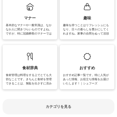
まう、時間がない、など掃除に関す
るお悩みを解消できるお役立ち情報
がたくさんあります。
マナー
趣味
基本的なマナーや一般常識は、なか
趣味を持つことはリフレッシュにも
なか人に聞きづらいものですよね。
なり、日々の暮らしを豊かにしてく
ですが、特に冠婚葬祭のマナーでは
れますね。家事の合間をぬって没頭
失礼があってはいけませんので、失
できる時間は、忙しくしていても充
敗は避けたいところです。大人とし
実感が味わえます。特にガーデニン
て知っておきたいマナー全般のお役
グやハーブ栽培は人気があり、他に
立ち情報やお悩み解消情報をご紹介
も読書やカメラ、旅行など皆さんが
しています。
楽しめそうな趣味に関する情報をご
紹介しています。
食材辞典
おすすめ
食材管理は料理をする上でとても大
おすすめ記事一覧です。特に人気が
切なことです。きちんと食材を管理
あった情報、お役立ち情報をお届け
できることは、無駄を出さすに済み
いたします！｜シュフーズ
節約にもつながりますね。買う時の
見分け方や保存方法、下処理方法な
どが分かる食材辞典は大いに役立つ
でしょう。食材に関するお役立ち情
報やお悩み解消情報など盛りだくさ
カテゴリを見る
んにご紹介しています。