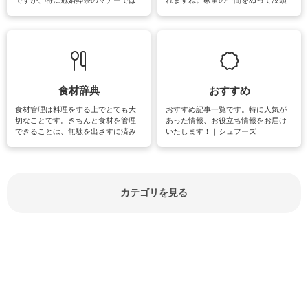
失礼があってはいけませんので、失
できる時間は、忙しくしていても充
敗は避けたいところです。大人とし
実感が味わえます。特にガーデニン
て知っておきたいマナー全般のお役
グやハーブ栽培は人気があり、他に
立ち情報やお悩み解消情報をご紹介
も読書やカメラ、旅行など皆さんが
しています。
楽しめそうな趣味に関する情報をご
紹介しています。
食材辞典
おすすめ
食材管理は料理をする上でとても大
おすすめ記事一覧です。特に人気が
切なことです。きちんと食材を管理
あった情報、お役立ち情報をお届け
できることは、無駄を出さすに済み
いたします！｜シュフーズ
節約にもつながりますね。買う時の
見分け方や保存方法、下処理方法な
どが分かる食材辞典は大いに役立つ
でしょう。食材に関するお役立ち情
報やお悩み解消情報など盛りだくさ
カテゴリを見る
んにご紹介しています。