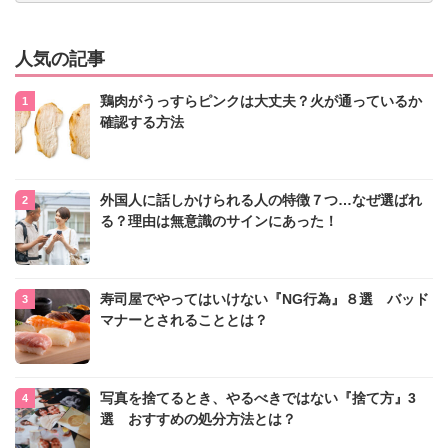
人気の記事
鶏肉がうっすらピンクは大丈夫？火が通っているか
確認する方法
外国人に話しかけられる人の特徴７つ…なぜ選ばれ
る？理由は無意識のサインにあった！
寿司屋でやってはいけない『NG行為』８選 バッド
マナーとされることとは？
写真を捨てるとき、やるべきではない『捨て方』3
選 おすすめの処分方法とは？