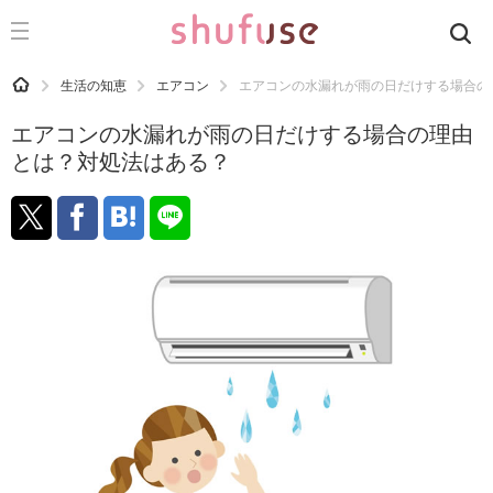
CATEGORY
記事カテゴリ
HOME
生活の知恵
エアコン
エアコンの水漏れが雨の日だけする場合の
気になる
エアコンの水漏れが雨の日だけする場合の理由
運気
とは？対処法はある？
洗濯
生活の知恵
お金
掃除
マナー
趣味
食材辞典
おすすめ