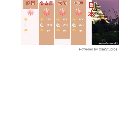
Powered by 
GliaStudios
M
u
t
e