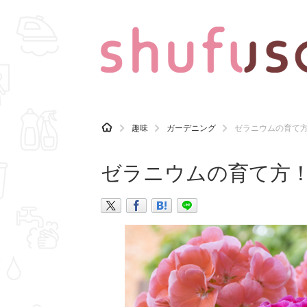
CATEGORY
記事カテゴリ
H
趣味
ガーデニング
ゼラニウムの育て
O
気になる
運気
M
E
ゼラニウムの育て方
マナー
趣味