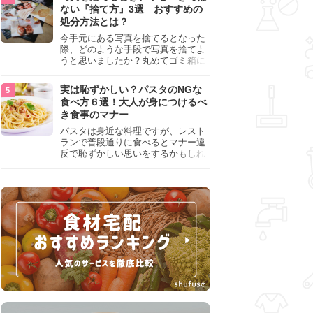
『NG行為』をチェックしましょう。
ない『捨て方』3選 おすすめの
処分方法とは？
今手元にある写真を捨てるとなった
際、どのような手段で写真を捨てよ
うと思いましたか？丸めてゴミ箱に
入れようと思った人は、要注意！写
真は個人情報が詰まっているので、
実は恥ずかしい？パスタのNGな
ただ丸めただけの状態で捨ててしま
食べ方６選！大人が身につけるべ
うのは危険です。写真にすべきでは
き食事のマナー
ない捨て方をまとめているので、ぜ
ひチェックしておきましょう。
パスタは身近な料理ですが、レスト
ランで普段通りに食べるとマナー違
反で恥ずかしい思いをするかもしれ
ません。スプーンの使用やすする音
など、日本人がやりがちな癖を把握
して、正しい食べ方を確認しましょ
う。大人の嗜みとして知っておきた
い新常識を解説します。