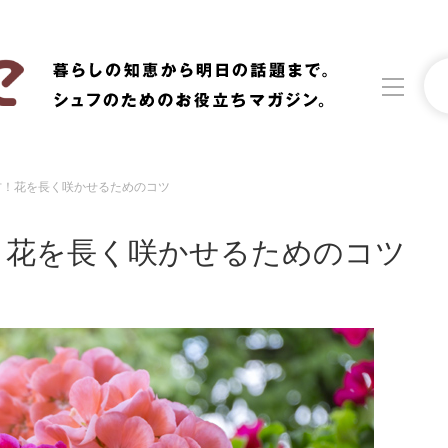
方！花を長く咲かせるためのコツ
洗濯
生活の知恵
！花を長く咲かせるためのコツ
食材辞典
おすすめ