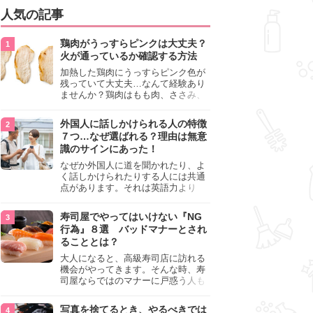
人気の記事
鶏肉がうっすらピンクは大丈夫？
火が通っているか確認する方法
加熱した鶏肉にうっすらピンク色が
残っていて大丈夫…なんて経験あり
ませんか？鶏肉はもも肉、ささみ、
手羽元など各部位によって食感や味
わいが異なり、いろいろと楽しめる
外国人に話しかけられる人の特徴
料理ですが、鶏肉は加熱した後でも
７つ…なぜ選ばれる？理由は無意
うっすらピンク色の部分が大丈夫な
識のサインにあった！
のと気になるときがあります。この
記事では生焼けか火が通っているの
なぜか外国人に道を聞かれたり、よ
かを確認する方法や、鶏肉を調理す
く話しかけられたりする人には共通
るときの注意点を紹介しますので、
点があります。それは英語力より
参考にしてみてくださいね。
も、無意識に発信している「話しか
けても大丈夫」というサインが関係
寿司屋でやってはいけない『NG
しています。よく選ばれる人の特徴
行為』８選 バッドマナーとされ
や、英語が苦手でも焦らない対処
ることとは？
法、自分を守るための注意点を詳し
く解説します。
大人になると、高級寿司店に訪れる
機会がやってきます。そんな時、寿
司屋ならではのマナーに戸惑う人も
少なくありません。本記事では、あ
らためて寿司屋でやってはいけない
写真を捨てるとき、やるべきでは