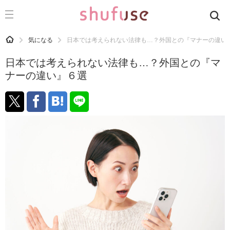
CATEGORY
記事カテゴリ
HOME
気になる
日本では考えられない法律も…？外国との『マナーの違い
気になる
日本では考えられない法律も…？外国との『マ
運気
ナーの違い』６選
洗濯
生活の知恵
お金
掃除
マナー
趣味
食材辞典
おすすめ