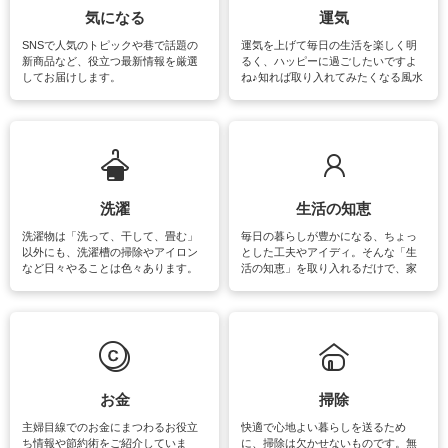
気になる
運気
SNSで人気のトピックや巷で話題の
運気を上げて毎日の生活を楽しく明
新商品など、役立つ最新情報を厳選
るく、ハッピーに過ごしたいですよ
してお届けします。
ね♪知れば取り入れてみたくなる風水
をはじめ、訪れたくなるパワースポ
ットや神社、お寺巡りなど運気をア
ップさせるための情報をご紹介して
います。
洗濯
生活の知恵
洗濯物は「洗って、干して、畳む」
毎日の暮らしが豊かになる、ちょっ
以外にも、洗濯槽の掃除やアイロン
とした工夫やアイディ。そんな「生
など日々やることは色々あります。
活の知恵」を取り入れるだけで、家
素材によっては、洗剤や洗い方を変
事が楽しくなったり便利になるでし
えなくてはいけません。梅雨の季節
ょう。日常のなかで、すぐに実践で
は部屋干しが多くなりニオイ対策も
きるおすすめの裏ワザをご紹介して
必要になりますね。カーテンやラグ
います。
マットなどの大きな洗濯物も、正し
い洗い方をすれば自宅で洗うことが
できます。洗濯に関するお役立ち情
報やお悩み解消のための情報をご紹
お金
掃除
介しています。
主婦目線でのお金にまつわるお役立
快適で心地よい暮らしを送るため
ち情報や節約術をご紹介していま
に、掃除は欠かせないものです。無