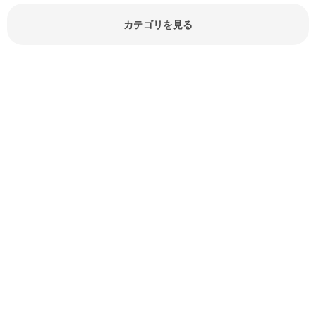
でしょう。食材に関するお役立ち情
報やお悩み解消情報など盛りだくさ
カテゴリを見る
んにご紹介しています。