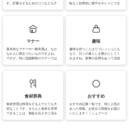
す。貯蓄をするためのコツなどもチ
駄なく効率的に家中をキレイにでき
ェックしてみて下さいね♪まだ実践し
るよう、場所ごとの掃除方法やコ
ていないものがあれば、ぜひ取り入
ツ、アイテムをご紹介しています。
れてみてはいかがでしょうか。
掃除が苦手、洗剤で手肌が荒れてし
まう、時間がない、など掃除に関す
るお悩みを解消できるお役立ち情報
がたくさんあります。
マナー
趣味
基本的なマナーや一般常識は、なか
趣味を持つことはリフレッシュにも
なか人に聞きづらいものですよね。
なり、日々の暮らしを豊かにしてく
ですが、特に冠婚葬祭のマナーでは
れますね。家事の合間をぬって没頭
失礼があってはいけませんので、失
できる時間は、忙しくしていても充
敗は避けたいところです。大人とし
実感が味わえます。特にガーデニン
て知っておきたいマナー全般のお役
グやハーブ栽培は人気があり、他に
立ち情報やお悩み解消情報をご紹介
も読書やカメラ、旅行など皆さんが
しています。
楽しめそうな趣味に関する情報をご
紹介しています。
食材辞典
おすすめ
食材管理は料理をする上でとても大
おすすめ記事一覧です。特に人気が
切なことです。きちんと食材を管理
あった情報、お役立ち情報をお届け
できることは、無駄を出さすに済み
いたします！｜シュフーズ
節約にもつながりますね。買う時の
見分け方や保存方法、下処理方法な
どが分かる食材辞典は大いに役立つ