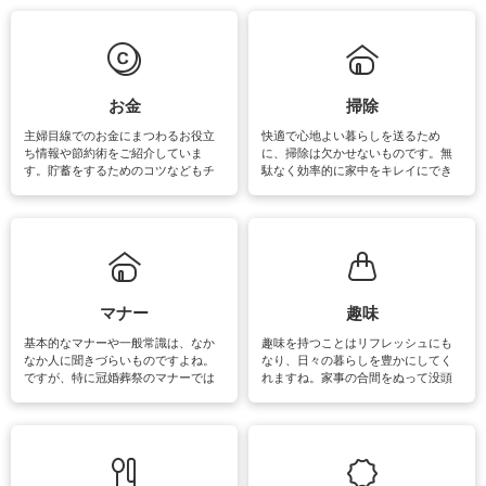
は部屋干しが多くなりニオイ対策も
きるおすすめの裏ワザをご紹介して
必要になりますね。カーテンやラグ
います。
マットなどの大きな洗濯物も、正し
い洗い方をすれば自宅で洗うことが
できます。洗濯に関するお役立ち情
報やお悩み解消のための情報をご紹
お金
掃除
介しています。
主婦目線でのお金にまつわるお役立
快適で心地よい暮らしを送るため
ち情報や節約術をご紹介していま
に、掃除は欠かせないものです。無
す。貯蓄をするためのコツなどもチ
駄なく効率的に家中をキレイにでき
ェックしてみて下さいね♪まだ実践し
るよう、場所ごとの掃除方法やコ
ていないものがあれば、ぜひ取り入
ツ、アイテムをご紹介しています。
れてみてはいかがでしょうか。
掃除が苦手、洗剤で手肌が荒れてし
まう、時間がない、など掃除に関す
るお悩みを解消できるお役立ち情報
がたくさんあります。
マナー
趣味
基本的なマナーや一般常識は、なか
趣味を持つことはリフレッシュにも
なか人に聞きづらいものですよね。
なり、日々の暮らしを豊かにしてく
ですが、特に冠婚葬祭のマナーでは
れますね。家事の合間をぬって没頭
失礼があってはいけませんので、失
できる時間は、忙しくしていても充
敗は避けたいところです。大人とし
実感が味わえます。特にガーデニン
て知っておきたいマナー全般のお役
グやハーブ栽培は人気があり、他に
立ち情報やお悩み解消情報をご紹介
も読書やカメラ、旅行など皆さんが
しています。
楽しめそうな趣味に関する情報をご
紹介しています。