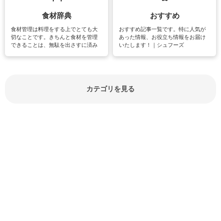
食材辞典
おすすめ
食材管理は料理をする上でとても大
おすすめ記事一覧です。特に人気が
切なことです。きちんと食材を管理
あった情報、お役立ち情報をお届け
できることは、無駄を出さすに済み
いたします！｜シュフーズ
節約にもつながりますね。買う時の
見分け方や保存方法、下処理方法な
どが分かる食材辞典は大いに役立つ
でしょう。食材に関するお役立ち情
報やお悩み解消情報など盛りだくさ
カテゴリを見る
んにご紹介しています。