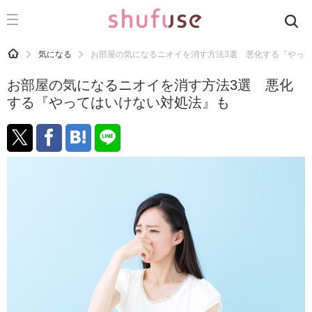
CATEGORY
記事カテゴリ
HOME
気になる
お部屋の気になるニオイを消す方法3選 悪化する『やっ
気になる
お部屋の気になるニオイを消す方法3選 悪化
運気
する『やってはいけない対処法』も
洗濯
生活の知恵
お金
掃除
マナー
趣味
食材辞典
おすすめ