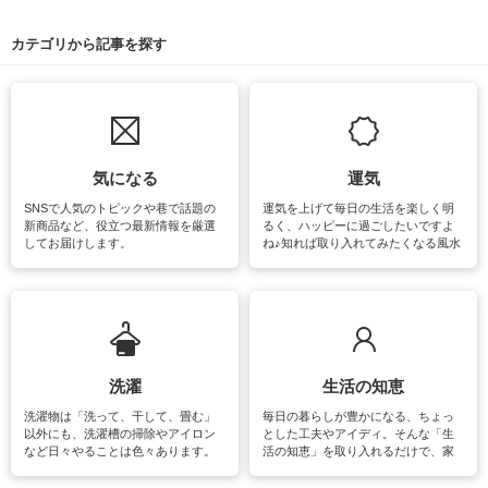
カテゴリから記事を探す
気になる
運気
SNSで人気のトピックや巷で話題の
運気を上げて毎日の生活を楽しく明
新商品など、役立つ最新情報を厳選
るく、ハッピーに過ごしたいですよ
してお届けします。
ね♪知れば取り入れてみたくなる風水
をはじめ、訪れたくなるパワースポ
ットや神社、お寺巡りなど運気をア
ップさせるための情報をご紹介して
います。
洗濯
生活の知恵
洗濯物は「洗って、干して、畳む」
毎日の暮らしが豊かになる、ちょっ
以外にも、洗濯槽の掃除やアイロン
とした工夫やアイディ。そんな「生
など日々やることは色々あります。
活の知恵」を取り入れるだけで、家
素材によっては、洗剤や洗い方を変
事が楽しくなったり便利になるでし
えなくてはいけません。梅雨の季節
ょう。日常のなかで、すぐに実践で