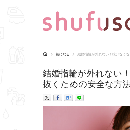
CATEGORY
記事カテゴリ
H
気になる
結婚指輪が外れない！抜けなくな
O
気になる
運気
M
E
結婚指輪が外れない
マナー
趣味
抜くための安全な方