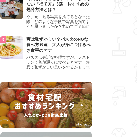
『NG行為』をチェックしましょう。
ない『捨て方』3選 おすすめの
処分方法とは？
今手元にある写真を捨てるとなった
際、どのような手段で写真を捨てよ
うと思いましたか？丸めてゴミ箱に
入れようと思った人は、要注意！写
真は個人情報が詰まっているので、
実は恥ずかしい？パスタのNGな
ただ丸めただけの状態で捨ててしま
食べ方６選！大人が身につけるべ
うのは危険です。写真にすべきでは
き食事のマナー
ない捨て方をまとめているので、ぜ
ひチェックしておきましょう。
パスタは身近な料理ですが、レスト
ランで普段通りに食べるとマナー違
反で恥ずかしい思いをするかもしれ
ません。スプーンの使用やすする音
など、日本人がやりがちな癖を把握
して、正しい食べ方を確認しましょ
う。大人の嗜みとして知っておきた
い新常識を解説します。