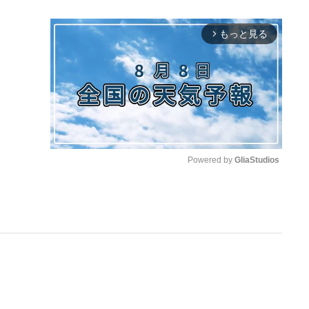
もっと見る
arrow_forward_ios
Powered by 
GliaStudios
M
u
t
e