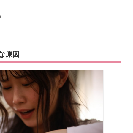
法
な原因