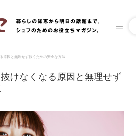
る原因と無理せず抜くための安全な方法
洗濯
生活の知恵
！抜けなくなる原因と無理せず
食材辞典
おすすめ
法