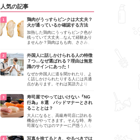
人気の記事
鶏肉がうっすらピンクは大丈夫？
火が通っているか確認する方法
加熱した鶏肉にうっすらピンク色が
残っていて大丈夫…なんて経験あり
ませんか？鶏肉はもも肉、ささみ、
手羽元など各部位によって食感や味
わいが異なり、いろいろと楽しめる
外国人に話しかけられる人の特徴
料理ですが、鶏肉は加熱した後でも
７つ…なぜ選ばれる？理由は無意
うっすらピンク色の部分が大丈夫な
識のサインにあった！
のと気になるときがあります。この
記事では生焼けか火が通っているの
なぜか外国人に道を聞かれたり、よ
かを確認する方法や、鶏肉を調理す
く話しかけられたりする人には共通
るときの注意点を紹介しますので、
点があります。それは英語力より
参考にしてみてくださいね。
も、無意識に発信している「話しか
けても大丈夫」というサインが関係
寿司屋でやってはいけない『NG
しています。よく選ばれる人の特徴
行為』８選 バッドマナーとされ
や、英語が苦手でも焦らない対処
ることとは？
法、自分を守るための注意点を詳し
く解説します。
大人になると、高級寿司店に訪れる
機会がやってきます。そんな時、寿
司屋ならではのマナーに戸惑う人も
少なくありません。本記事では、あ
らためて寿司屋でやってはいけない
写真を捨てるとき、やるべきでは