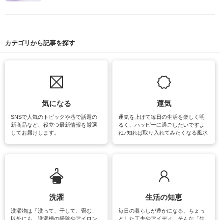
カテゴリから記事を探す
気になる
運気
SNSで人気のトピックや巷で話題の
運気を上げて毎日の生活を楽しく明
新商品など、役立つ最新情報を厳選
るく、ハッピーに過ごしたいですよ
してお届けします。
ね♪知れば取り入れてみたくなる風水
をはじめ、訪れたくなるパワースポ
ットや神社、お寺巡りなど運気をア
ップさせるための情報をご紹介して
います。
洗濯
生活の知恵
洗濯物は「洗って、干して、畳む」
毎日の暮らしが豊かになる、ちょっ
以外にも、洗濯槽の掃除やアイロン
とした工夫やアイディ。そんな「生