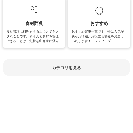
立ち情報やお悩み解消情報をご紹介
も読書やカメラ、旅行など皆さんが
しています。
楽しめそうな趣味に関する情報をご
紹介しています。
食材辞典
おすすめ
食材管理は料理をする上でとても大
おすすめ記事一覧です。特に人気が
切なことです。きちんと食材を管理
あった情報、お役立ち情報をお届け
できることは、無駄を出さすに済み
いたします！｜シュフーズ
節約にもつながりますね。買う時の
見分け方や保存方法、下処理方法な
どが分かる食材辞典は大いに役立つ
でしょう。食材に関するお役立ち情
報やお悩み解消情報など盛りだくさ
カテゴリを見る
んにご紹介しています。