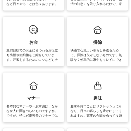
など日々やることは色々あります。
活の知恵」を取り入れるだけで、家
素材によっては、洗剤や洗い方を変
事が楽しくなったり便利になるでし
えなくてはいけません。梅雨の季節
ょう。日常のなかで、すぐに実践で
は部屋干しが多くなりニオイ対策も
きるおすすめの裏ワザをご紹介して
必要になりますね。カーテンやラグ
います。
マットなどの大きな洗濯物も、正し
い洗い方をすれば自宅で洗うことが
できます。洗濯に関するお役立ち情
報やお悩み解消のための情報をご紹
お金
掃除
介しています。
主婦目線でのお金にまつわるお役立
快適で心地よい暮らしを送るため
ち情報や節約術をご紹介していま
に、掃除は欠かせないものです。無
す。貯蓄をするためのコツなどもチ
駄なく効率的に家中をキレイにでき
ェックしてみて下さいね♪まだ実践し
るよう、場所ごとの掃除方法やコ
ていないものがあれば、ぜひ取り入
ツ、アイテムをご紹介しています。
れてみてはいかがでしょうか。
掃除が苦手、洗剤で手肌が荒れてし
まう、時間がない、など掃除に関す
るお悩みを解消できるお役立ち情報
がたくさんあります。
マナー
趣味
基本的なマナーや一般常識は、なか
趣味を持つことはリフレッシュにも
なか人に聞きづらいものですよね。
なり、日々の暮らしを豊かにしてく
ですが、特に冠婚葬祭のマナーでは
れますね。家事の合間をぬって没頭
失礼があってはいけませんので、失
できる時間は、忙しくしていても充
敗は避けたいところです。大人とし
実感が味わえます。特にガーデニン
て知っておきたいマナー全般のお役
グやハーブ栽培は人気があり、他に