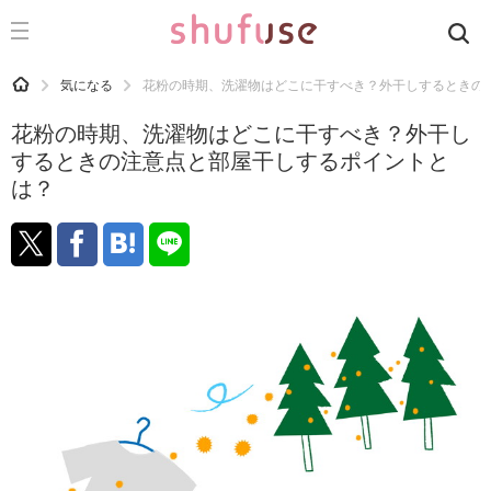
CATEGORY
記事カテゴリ
HOME
気になる
花粉の時期、洗濯物はどこに干すべき？外干しするときの
気になる
花粉の時期、洗濯物はどこに干すべき？外干し
運気
するときの注意点と部屋干しするポイントと
は？
洗濯
生活の知恵
お金
掃除
マナー
趣味
食材辞典
おすすめ