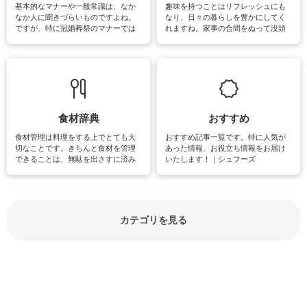
基本的なマナーや一般常識は、なか
趣味を持つことはリフレッシュにも
なか人に聞きづらいものですよね。
なり、日々の暮らしを豊かにしてく
ですが、特に冠婚葬祭のマナーでは
れますね。家事の合間をぬって没頭
失礼があってはいけませんので、失
できる時間は、忙しくしていても充
敗は避けたいところです。大人とし
実感が味わえます。特にガーデニン
て知っておきたいマナー全般のお役
グやハーブ栽培は人気があり、他に
立ち情報やお悩み解消情報をご紹介
も読書やカメラ、旅行など皆さんが
しています。
楽しめそうな趣味に関する情報をご
紹介しています。
食材辞典
おすすめ
食材管理は料理をする上でとても大
おすすめ記事一覧です。特に人気が
切なことです。きちんと食材を管理
あった情報、お役立ち情報をお届け
できることは、無駄を出さすに済み
いたします！｜シュフーズ
節約にもつながりますね。買う時の
見分け方や保存方法、下処理方法な
どが分かる食材辞典は大いに役立つ
でしょう。食材に関するお役立ち情
報やお悩み解消情報など盛りだくさ
カテゴリを見る
んにご紹介しています。