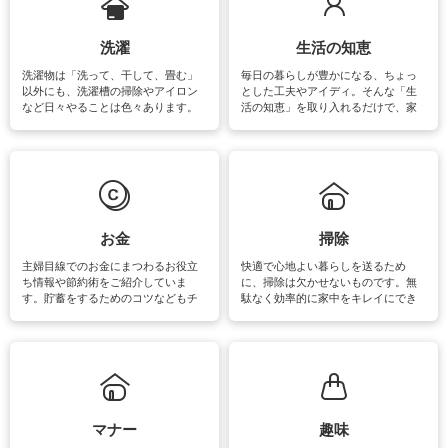
洗濯
生活の知恵
洗濯物は「洗って、干して、畳む」
毎日の暮らしが豊かになる、ちょっ
以外にも、洗濯槽の掃除やアイロン
とした工夫やアイディ。そんな「生
など日々やることは色々あります。
活の知恵」を取り入れるだけで、家
素材によっては、洗剤や洗い方を変
事が楽しくなったり便利になるでし
えなくてはいけません。梅雨の季節
ょう。日常のなかで、すぐに実践で
は部屋干しが多くなりニオイ対策も
きるおすすめの裏ワザをご紹介して
必要になりますね。カーテンやラグ
います。
マットなどの大きな洗濯物も、正し
い洗い方をすれば自宅で洗うことが
できます。洗濯に関するお役立ち情
報やお悩み解消のための情報をご紹
お金
掃除
介しています。
主婦目線でのお金にまつわるお役立
快適で心地よい暮らしを送るため
ち情報や節約術をご紹介していま
に、掃除は欠かせないものです。無
す。貯蓄をするためのコツなどもチ
駄なく効率的に家中をキレイにでき
ェックしてみて下さいね♪まだ実践し
るよう、場所ごとの掃除方法やコ
ていないものがあれば、ぜひ取り入
ツ、アイテムをご紹介しています。
れてみてはいかがでしょうか。
掃除が苦手、洗剤で手肌が荒れてし
まう、時間がない、など掃除に関す
るお悩みを解消できるお役立ち情報
がたくさんあります。
マナー
趣味