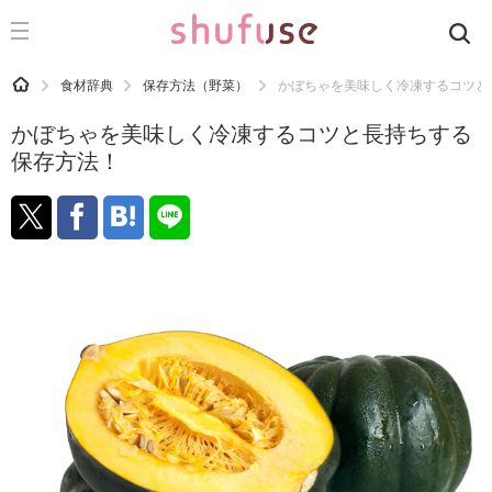
CATEGORY
記事カテゴリ
HOME
食材辞典
保存方法（野菜）
かぼちゃを美味しく冷凍するコツと
気になる
かぼちゃを美味しく冷凍するコツと長持ちする
運気
保存方法！
洗濯
生活の知恵
お金
掃除
マナー
趣味
食材辞典
おすすめ