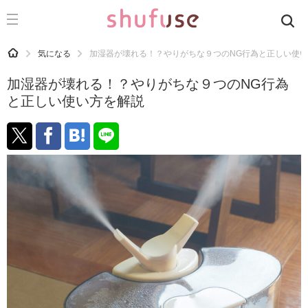
CATEGORY
記事カテゴリ
HOME
気になる
加湿器が壊れる！？やりがちな９つのNG行為と正しい使
気になる
加湿器が壊れる！？やりがちな９つのNG行為
運気
と正しい使い方を解説
洗濯
生活の知恵
お金
掃除
マナー
趣味
食材辞典
おすすめ