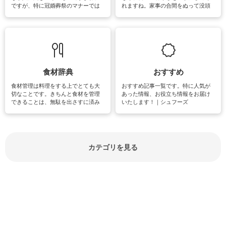
ですが、特に冠婚葬祭のマナーでは
れますね。家事の合間をぬって没頭
失礼があってはいけませんので、失
できる時間は、忙しくしていても充
敗は避けたいところです。大人とし
実感が味わえます。特にガーデニン
て知っておきたいマナー全般のお役
グやハーブ栽培は人気があり、他に
立ち情報やお悩み解消情報をご紹介
も読書やカメラ、旅行など皆さんが
しています。
楽しめそうな趣味に関する情報をご
紹介しています。
食材辞典
おすすめ
食材管理は料理をする上でとても大
おすすめ記事一覧です。特に人気が
切なことです。きちんと食材を管理
あった情報、お役立ち情報をお届け
できることは、無駄を出さすに済み
いたします！｜シュフーズ
節約にもつながりますね。買う時の
見分け方や保存方法、下処理方法な
どが分かる食材辞典は大いに役立つ
でしょう。食材に関するお役立ち情
報やお悩み解消情報など盛りだくさ
カテゴリを見る
んにご紹介しています。