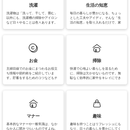
洗濯
生活の知恵
洗濯物は「洗って、干して、畳む」
毎日の暮らしが豊かになる、ちょっ
以外にも、洗濯槽の掃除やアイロン
とした工夫やアイディ。そんな「生
など日々やることは色々あります。
活の知恵」を取り入れるだけで、家
素材によっては、洗剤や洗い方を変
事が楽しくなったり便利になるでし
えなくてはいけません。梅雨の季節
ょう。日常のなかで、すぐに実践で
は部屋干しが多くなりニオイ対策も
きるおすすめの裏ワザをご紹介して
必要になりますね。カーテンやラグ
います。
マットなどの大きな洗濯物も、正し
い洗い方をすれば自宅で洗うことが
できます。洗濯に関するお役立ち情
報やお悩み解消のための情報をご紹
お金
掃除
介しています。
主婦目線でのお金にまつわるお役立
快適で心地よい暮らしを送るため
ち情報や節約術をご紹介していま
に、掃除は欠かせないものです。無
す。貯蓄をするためのコツなどもチ
駄なく効率的に家中をキレイにでき
ェックしてみて下さいね♪まだ実践し
るよう、場所ごとの掃除方法やコ
ていないものがあれば、ぜひ取り入
ツ、アイテムをご紹介しています。
れてみてはいかがでしょうか。
掃除が苦手、洗剤で手肌が荒れてし
まう、時間がない、など掃除に関す
るお悩みを解消できるお役立ち情報
がたくさんあります。
マナー
趣味
基本的なマナーや一般常識は、なか
趣味を持つことはリフレッシュにも
なか人に聞きづらいものですよね。
なり、日々の暮らしを豊かにしてく