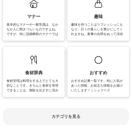
るお悩みを解消できるお役立ち情報
がたくさんあります。
マナー
趣味
基本的なマナーや一般常識は、なか
趣味を持つことはリフレッシュにも
なか人に聞きづらいものですよね。
なり、日々の暮らしを豊かにしてく
ですが、特に冠婚葬祭のマナーでは
れますね。家事の合間をぬって没頭
失礼があってはいけませんので、失
できる時間は、忙しくしていても充
敗は避けたいところです。大人とし
実感が味わえます。特にガーデニン
て知っておきたいマナー全般のお役
グやハーブ栽培は人気があり、他に
立ち情報やお悩み解消情報をご紹介
も読書やカメラ、旅行など皆さんが
しています。
楽しめそうな趣味に関する情報をご
紹介しています。
食材辞典
おすすめ
食材管理は料理をする上でとても大
おすすめ記事一覧です。特に人気が
切なことです。きちんと食材を管理
あった情報、お役立ち情報をお届け
できることは、無駄を出さすに済み
いたします！｜シュフーズ
節約にもつながりますね。買う時の
見分け方や保存方法、下処理方法な
どが分かる食材辞典は大いに役立つ
でしょう。食材に関するお役立ち情
報やお悩み解消情報など盛りだくさ
カテゴリを見る
んにご紹介しています。