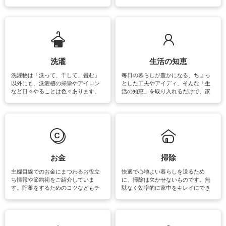
をはじめ、訪れたくなるパワースポ
ットや神社、お寺巡りなど運気をア
ップさせるための情報をご紹介して
います。
洗濯
生活の知恵
洗濯物は「洗って、干して、畳む」
毎日の暮らしが豊かになる、ちょっ
以外にも、洗濯槽の掃除やアイロン
とした工夫やアイディ。そんな「生
など日々やることは色々あります。
活の知恵」を取り入れるだけで、家
素材によっては、洗剤や洗い方を変
事が楽しくなったり便利になるでし
えなくてはいけません。梅雨の季節
ょう。日常のなかで、すぐに実践で
は部屋干しが多くなりニオイ対策も
きるおすすめの裏ワザをご紹介して
必要になりますね。カーテンやラグ
います。
マットなどの大きな洗濯物も、正し
い洗い方をすれば自宅で洗うことが
できます。洗濯に関するお役立ち情
報やお悩み解消のための情報をご紹
お金
掃除
介しています。
主婦目線でのお金にまつわるお役立
快適で心地よい暮らしを送るため
ち情報や節約術をご紹介していま
に、掃除は欠かせないものです。無
す。貯蓄をするためのコツなどもチ
駄なく効率的に家中をキレイにでき
ェックしてみて下さいね♪まだ実践し
るよう、場所ごとの掃除方法やコ
ていないものがあれば、ぜひ取り入
ツ、アイテムをご紹介しています。
れてみてはいかがでしょうか。
掃除が苦手、洗剤で手肌が荒れてし
まう、時間がない、など掃除に関す