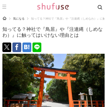
CATEGORY
記事カテゴリ
HOME
気になる
知ってる？神社で『鳥居』や『注連縄（しめなわ）』に触
気になる
知ってる？神社で『鳥居』や『注連縄（しめな
運気
わ）』に触ってはいけない理由とは
洗濯
生活の知恵
お金
掃除
マナー
趣味
食材辞典
おすすめ