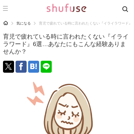
CATEGORY
記事カテゴリ
HOME
気になる
育児で疲れている時に言われたくない『イライラワード』
気になる
育児で疲れている時に言われたくない『イライ
運気
ラワード』6選…あなたにもこんな経験ありま
せんか？
洗濯
生活の知恵
お金
掃除
マナー
趣味
食材辞典
おすすめ