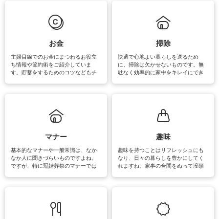
は部屋干しが多くなりニオイ対策も
きるおすすめの裏ワザをご紹介して
必要になりますね。カーテンやラグ
います。
マットなどの大きな洗濯物も、正し
い洗い方をすれば自宅で洗うことが
できます。洗濯に関するお役立ち情
報やお悩み解消のための情報をご紹
お金
掃除
介しています。
主婦目線でのお金にまつわるお役立
快適で心地よい暮らしを送るため
ち情報や節約術をご紹介していま
に、掃除は欠かせないものです。無
す。貯蓄をするためのコツなどもチ
駄なく効率的に家中をキレイにでき
ェックしてみて下さいね♪まだ実践し
るよう、場所ごとの掃除方法やコ
ていないものがあれば、ぜひ取り入
ツ、アイテムをご紹介しています。
れてみてはいかがでしょうか。
掃除が苦手、洗剤で手肌が荒れてし
まう、時間がない、など掃除に関す
るお悩みを解消できるお役立ち情報
がたくさんあります。
マナー
趣味
基本的なマナーや一般常識は、なか
趣味を持つことはリフレッシュにも
なか人に聞きづらいものですよね。
なり、日々の暮らしを豊かにしてく
ですが、特に冠婚葬祭のマナーでは
れますね。家事の合間をぬって没頭
失礼があってはいけませんので、失
できる時間は、忙しくしていても充
敗は避けたいところです。大人とし
実感が味わえます。特にガーデニン
て知っておきたいマナー全般のお役
グやハーブ栽培は人気があり、他に
立ち情報やお悩み解消情報をご紹介
も読書やカメラ、旅行など皆さんが
しています。
楽しめそうな趣味に関する情報をご
紹介しています。