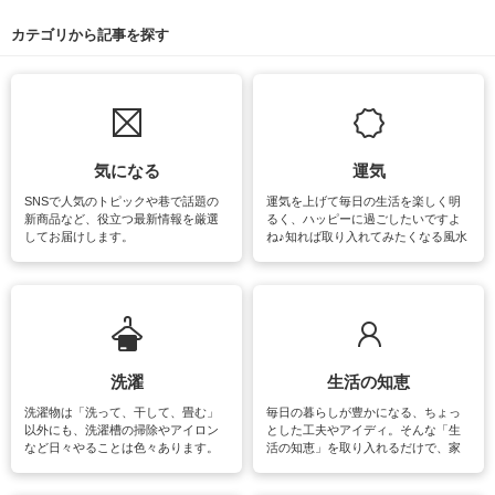
カテゴリから記事を探す
気になる
運気
SNSで人気のトピックや巷で話題の
運気を上げて毎日の生活を楽しく明
新商品など、役立つ最新情報を厳選
るく、ハッピーに過ごしたいですよ
してお届けします。
ね♪知れば取り入れてみたくなる風水
をはじめ、訪れたくなるパワースポ
ットや神社、お寺巡りなど運気をア
ップさせるための情報をご紹介して
います。
洗濯
生活の知恵
洗濯物は「洗って、干して、畳む」
毎日の暮らしが豊かになる、ちょっ
以外にも、洗濯槽の掃除やアイロン
とした工夫やアイディ。そんな「生
など日々やることは色々あります。
活の知恵」を取り入れるだけで、家
素材によっては、洗剤や洗い方を変
事が楽しくなったり便利になるでし
えなくてはいけません。梅雨の季節
ょう。日常のなかで、すぐに実践で