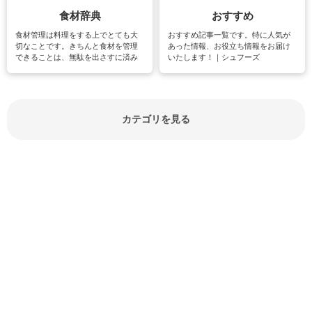
食材辞典
おすすめ
食材管理は料理をする上でとても大
おすすめ記事一覧です。特に人気が
切なことです。きちんと食材を管理
あった情報、お役立ち情報をお届け
できることは、無駄を出さすに済み
いたします！｜シュフーズ
節約にもつながりますね。買う時の
見分け方や保存方法、下処理方法な
どが分かる食材辞典は大いに役立つ
でしょう。食材に関するお役立ち情
報やお悩み解消情報など盛りだくさ
カテゴリを見る
んにご紹介しています。