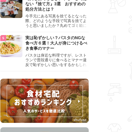
『NG行為』をチェックしましょう。
ない『捨て方』3選 おすすめの
処分方法とは？
今手元にある写真を捨てるとなった
際、どのような手段で写真を捨てよ
うと思いましたか？丸めてゴミ箱に
入れようと思った人は、要注意！写
真は個人情報が詰まっているので、
実は恥ずかしい？パスタのNGな
ただ丸めただけの状態で捨ててしま
食べ方６選！大人が身につけるべ
うのは危険です。写真にすべきでは
き食事のマナー
ない捨て方をまとめているので、ぜ
ひチェックしておきましょう。
パスタは身近な料理ですが、レスト
ランで普段通りに食べるとマナー違
反で恥ずかしい思いをするかもしれ
ません。スプーンの使用やすする音
など、日本人がやりがちな癖を把握
して、正しい食べ方を確認しましょ
う。大人の嗜みとして知っておきた
い新常識を解説します。