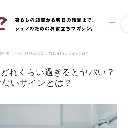
過ぎるとヤバい？絶対に口にしてはいけないサインとは？
洗濯
生活の知恵
』どれくらい過ぎるとヤバい？
食材辞典
おすすめ
けないサインとは？