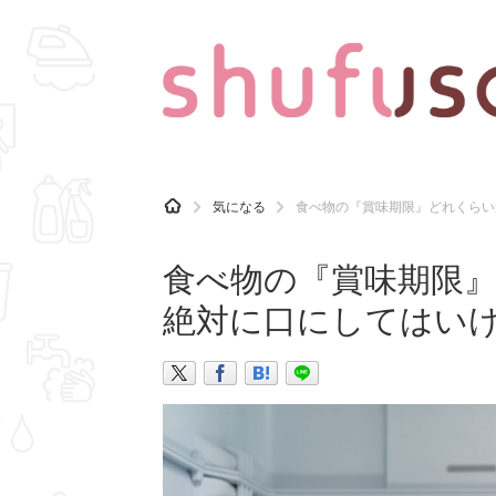
CATEGORY
記事カテゴリ
H
気になる
食べ物の『賞味期限』どれくらい
O
気になる
運気
M
E
食べ物の『賞味期限
マナー
趣味
絶対に口にしてはい