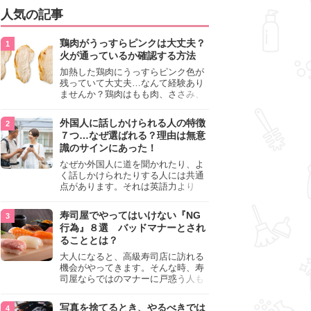
人気の記事
鶏肉がうっすらピンクは大丈夫？
火が通っているか確認する方法
加熱した鶏肉にうっすらピンク色が
残っていて大丈夫…なんて経験あり
ませんか？鶏肉はもも肉、ささみ、
手羽元など各部位によって食感や味
わいが異なり、いろいろと楽しめる
外国人に話しかけられる人の特徴
料理ですが、鶏肉は加熱した後でも
７つ…なぜ選ばれる？理由は無意
うっすらピンク色の部分が大丈夫な
識のサインにあった！
のと気になるときがあります。この
記事では生焼けか火が通っているの
なぜか外国人に道を聞かれたり、よ
かを確認する方法や、鶏肉を調理す
く話しかけられたりする人には共通
るときの注意点を紹介しますので、
点があります。それは英語力より
参考にしてみてくださいね。
も、無意識に発信している「話しか
けても大丈夫」というサインが関係
寿司屋でやってはいけない『NG
しています。よく選ばれる人の特徴
行為』８選 バッドマナーとされ
や、英語が苦手でも焦らない対処
ることとは？
法、自分を守るための注意点を詳し
く解説します。
大人になると、高級寿司店に訪れる
機会がやってきます。そんな時、寿
司屋ならではのマナーに戸惑う人も
少なくありません。本記事では、あ
らためて寿司屋でやってはいけない
写真を捨てるとき、やるべきでは