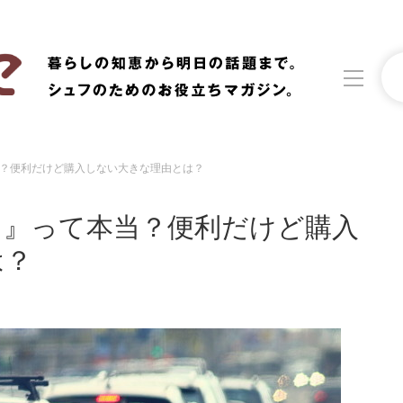
？便利だけど購入しない大きな理由とは？
洗濯
生活の知恵
る』って本当？便利だけど購入
食材辞典
おすすめ
は？