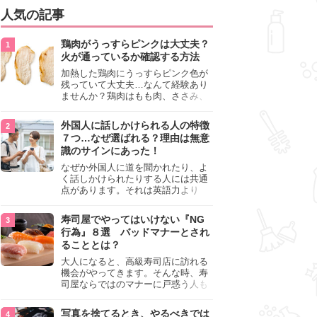
人気の記事
鶏肉がうっすらピンクは大丈夫？
火が通っているか確認する方法
加熱した鶏肉にうっすらピンク色が
残っていて大丈夫…なんて経験あり
ませんか？鶏肉はもも肉、ささみ、
手羽元など各部位によって食感や味
わいが異なり、いろいろと楽しめる
外国人に話しかけられる人の特徴
料理ですが、鶏肉は加熱した後でも
７つ…なぜ選ばれる？理由は無意
うっすらピンク色の部分が大丈夫な
識のサインにあった！
のと気になるときがあります。この
記事では生焼けか火が通っているの
なぜか外国人に道を聞かれたり、よ
かを確認する方法や、鶏肉を調理す
く話しかけられたりする人には共通
るときの注意点を紹介しますので、
点があります。それは英語力より
参考にしてみてくださいね。
も、無意識に発信している「話しか
けても大丈夫」というサインが関係
寿司屋でやってはいけない『NG
しています。よく選ばれる人の特徴
行為』８選 バッドマナーとされ
や、英語が苦手でも焦らない対処
ることとは？
法、自分を守るための注意点を詳し
く解説します。
大人になると、高級寿司店に訪れる
機会がやってきます。そんな時、寿
司屋ならではのマナーに戸惑う人も
少なくありません。本記事では、あ
らためて寿司屋でやってはいけない
写真を捨てるとき、やるべきでは