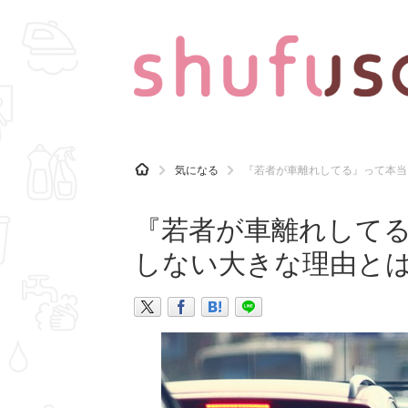
CATEGORY
記事カテゴリ
H
気になる
『若者が車離れしてる』って本当
O
気になる
運気
M
E
『若者が車離れして
マナー
趣味
しない大きな理由と