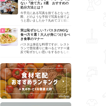
『NG行為』をチェックしましょう。
ない『捨て方』3選 おすすめの
処分方法とは？
今手元にある写真を捨てるとなった
際、どのような手段で写真を捨てよ
うと思いましたか？丸めてゴミ箱に
入れようと思った人は、要注意！写
真は個人情報が詰まっているので、
実は恥ずかしい？パスタのNGな
ただ丸めただけの状態で捨ててしま
食べ方６選！大人が身につけるべ
うのは危険です。写真にすべきでは
き食事のマナー
ない捨て方をまとめているので、ぜ
ひチェックしておきましょう。
パスタは身近な料理ですが、レスト
ランで普段通りに食べるとマナー違
反で恥ずかしい思いをするかもしれ
ません。スプーンの使用やすする音
など、日本人がやりがちな癖を把握
して、正しい食べ方を確認しましょ
う。大人の嗜みとして知っておきた
い新常識を解説します。