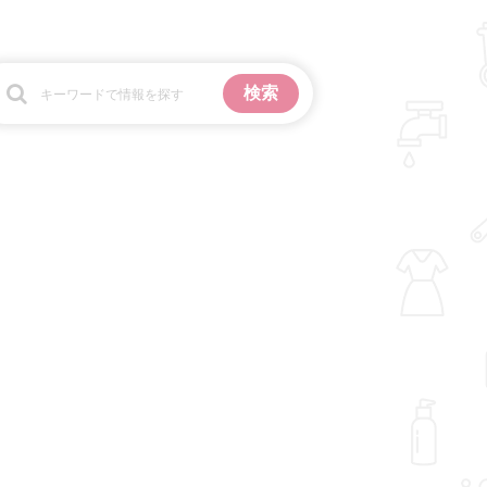
お金
掃除