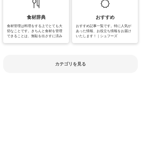
しています。
楽しめそうな趣味に関する情報をご
紹介しています。
食材辞典
おすすめ
食材管理は料理をする上でとても大
おすすめ記事一覧です。特に人気が
切なことです。きちんと食材を管理
あった情報、お役立ち情報をお届け
できることは、無駄を出さすに済み
いたします！｜シュフーズ
節約にもつながりますね。買う時の
見分け方や保存方法、下処理方法な
どが分かる食材辞典は大いに役立つ
でしょう。食材に関するお役立ち情
報やお悩み解消情報など盛りだくさ
カテゴリを見る
んにご紹介しています。