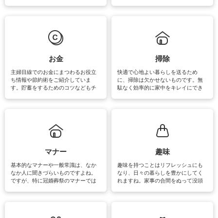
素材によっては、洗剤や洗い方を変
事が楽しくなったり便利になるでし
えなくてはいけません。梅雨の季節
ょう。日常のなかで、すぐに実践で
は部屋干しが多くなりニオイ対策も
きるおすすめの裏ワザをご紹介して
必要になりますね。カーテンやラグ
います。
マットなどの大きな洗濯物も、正し
い洗い方をすれば自宅で洗うことが
できます。洗濯に関するお役立ち情
報やお悩み解消のための情報をご紹
お金
掃除
介しています。
主婦目線でのお金にまつわるお役立
快適で心地よい暮らしを送るため
ち情報や節約術をご紹介していま
に、掃除は欠かせないものです。無
す。貯蓄をするためのコツなどもチ
駄なく効率的に家中をキレイにでき
ェックしてみて下さいね♪まだ実践し
るよう、場所ごとの掃除方法やコ
ていないものがあれば、ぜひ取り入
ツ、アイテムをご紹介しています。
れてみてはいかがでしょうか。
掃除が苦手、洗剤で手肌が荒れてし
まう、時間がない、など掃除に関す
るお悩みを解消できるお役立ち情報
がたくさんあります。
マナー
趣味
基本的なマナーや一般常識は、なか
趣味を持つことはリフレッシュにも
なか人に聞きづらいものですよね。
なり、日々の暮らしを豊かにしてく
ですが、特に冠婚葬祭のマナーでは
れますね。家事の合間をぬって没頭
失礼があってはいけませんので、失
できる時間は、忙しくしていても充
敗は避けたいところです。大人とし
実感が味わえます。特にガーデニン
て知っておきたいマナー全般のお役
グやハーブ栽培は人気があり、他に
立ち情報やお悩み解消情報をご紹介
も読書やカメラ、旅行など皆さんが