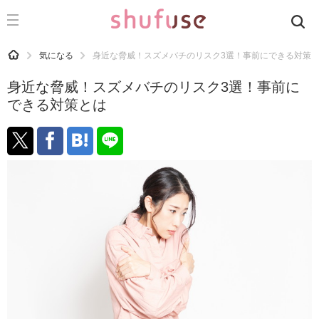
CATEGORY
記事カテゴリ
HOME
気になる
身近な脅威！スズメバチのリスク3選！事前にできる対策
気になる
身近な脅威！スズメバチのリスク3選！事前に
運気
できる対策とは
洗濯
生活の知恵
お金
掃除
マナー
趣味
食材辞典
おすすめ