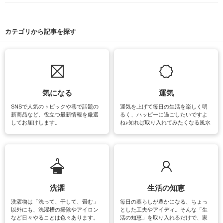
カテゴリから記事を探す
気になる
運気
SNSで人気のトピックや巷で話題の
運気を上げて毎日の生活を楽しく明
新商品など、役立つ最新情報を厳選
るく、ハッピーに過ごしたいですよ
してお届けします。
ね♪知れば取り入れてみたくなる風水
をはじめ、訪れたくなるパワースポ
ットや神社、お寺巡りなど運気をア
ップさせるための情報をご紹介して
います。
洗濯
生活の知恵
洗濯物は「洗って、干して、畳む」
毎日の暮らしが豊かになる、ちょっ
以外にも、洗濯槽の掃除やアイロン
とした工夫やアイディ。そんな「生
など日々やることは色々あります。
活の知恵」を取り入れるだけで、家