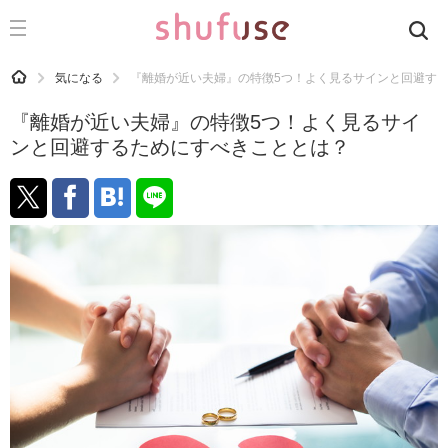
CATEGORY
記事カテゴリ
HOME
気になる
『離婚が近い夫婦』の特徴5つ！よく見るサインと回避す
気になる
『離婚が近い夫婦』の特徴5つ！よく見るサイ
運気
ンと回避するためにすべきこととは？
洗濯
生活の知恵
お金
掃除
マナー
趣味
食材辞典
おすすめ