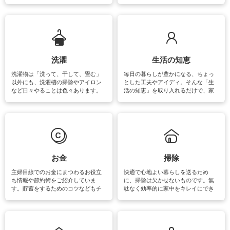
をはじめ、訪れたくなるパワースポ
ットや神社、お寺巡りなど運気をア
ップさせるための情報をご紹介して
います。
洗濯
生活の知恵
洗濯物は「洗って、干して、畳む」
毎日の暮らしが豊かになる、ちょっ
以外にも、洗濯槽の掃除やアイロン
とした工夫やアイディ。そんな「生
など日々やることは色々あります。
活の知恵」を取り入れるだけで、家
素材によっては、洗剤や洗い方を変
事が楽しくなったり便利になるでし
えなくてはいけません。梅雨の季節
ょう。日常のなかで、すぐに実践で
は部屋干しが多くなりニオイ対策も
きるおすすめの裏ワザをご紹介して
必要になりますね。カーテンやラグ
います。
マットなどの大きな洗濯物も、正し
い洗い方をすれば自宅で洗うことが
できます。洗濯に関するお役立ち情
報やお悩み解消のための情報をご紹
お金
掃除
介しています。
主婦目線でのお金にまつわるお役立
快適で心地よい暮らしを送るため
ち情報や節約術をご紹介していま
に、掃除は欠かせないものです。無
す。貯蓄をするためのコツなどもチ
駄なく効率的に家中をキレイにでき
ェックしてみて下さいね♪まだ実践し
るよう、場所ごとの掃除方法やコ
ていないものがあれば、ぜひ取り入
ツ、アイテムをご紹介しています。
れてみてはいかがでしょうか。
掃除が苦手、洗剤で手肌が荒れてし
まう、時間がない、など掃除に関す
るお悩みを解消できるお役立ち情報