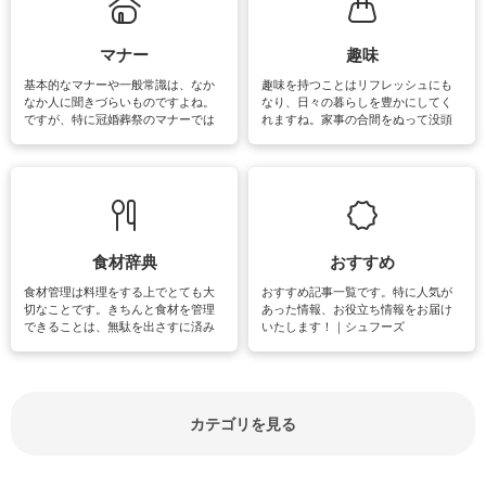
がたくさんあります。
マナー
趣味
基本的なマナーや一般常識は、なか
趣味を持つことはリフレッシュにも
なか人に聞きづらいものですよね。
なり、日々の暮らしを豊かにしてく
ですが、特に冠婚葬祭のマナーでは
れますね。家事の合間をぬって没頭
失礼があってはいけませんので、失
できる時間は、忙しくしていても充
敗は避けたいところです。大人とし
実感が味わえます。特にガーデニン
て知っておきたいマナー全般のお役
グやハーブ栽培は人気があり、他に
立ち情報やお悩み解消情報をご紹介
も読書やカメラ、旅行など皆さんが
しています。
楽しめそうな趣味に関する情報をご
紹介しています。
食材辞典
おすすめ
食材管理は料理をする上でとても大
おすすめ記事一覧です。特に人気が
切なことです。きちんと食材を管理
あった情報、お役立ち情報をお届け
できることは、無駄を出さすに済み
いたします！｜シュフーズ
節約にもつながりますね。買う時の
見分け方や保存方法、下処理方法な
どが分かる食材辞典は大いに役立つ
でしょう。食材に関するお役立ち情
報やお悩み解消情報など盛りだくさ
カテゴリを見る
んにご紹介しています。