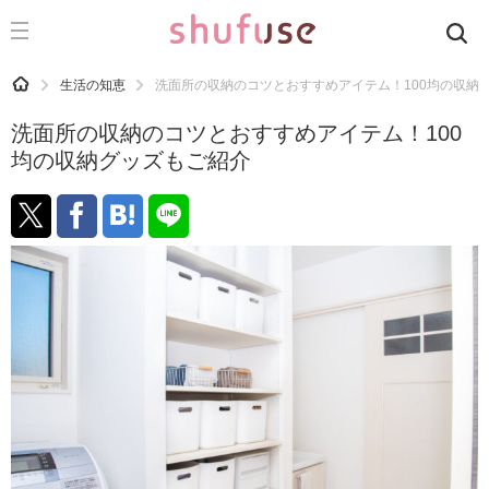
CATEGORY
記事カテゴリ
HOME
生活の知恵
洗面所の収納のコツとおすすめアイテム！100均の収納
気になる
洗面所の収納のコツとおすすめアイテム！100
運気
均の収納グッズもご紹介
洗濯
生活の知恵
お金
掃除
マナー
趣味
食材辞典
おすすめ