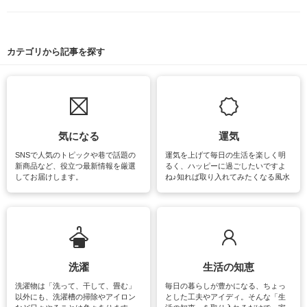
カテゴリから記事を探す
気になる
運気
SNSで人気のトピックや巷で話題の
運気を上げて毎日の生活を楽しく明
新商品など、役立つ最新情報を厳選
るく、ハッピーに過ごしたいですよ
してお届けします。
ね♪知れば取り入れてみたくなる風水
をはじめ、訪れたくなるパワースポ
ットや神社、お寺巡りなど運気をア
ップさせるための情報をご紹介して
います。
洗濯
生活の知恵
洗濯物は「洗って、干して、畳む」
毎日の暮らしが豊かになる、ちょっ
以外にも、洗濯槽の掃除やアイロン
とした工夫やアイディ。そんな「生