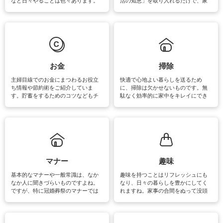
など日々やることは色々あります。
活の知恵」を取り入れるだけで、家
素材によっては、洗剤や洗い方を変
事が楽しくなったり便利になるでし
えなくてはいけません。梅雨の季節
ょう。日常のなかで、すぐに実践で
は部屋干しが多くなりニオイ対策も
きるおすすめの裏ワザをご紹介して
必要になりますね。カーテンやラグ
います。
マットなどの大きな洗濯物も、正し
い洗い方をすれば自宅で洗うことが
できます。洗濯に関するお役立ち情
報やお悩み解消のための情報をご紹
お金
掃除
介しています。
主婦目線でのお金にまつわるお役立
快適で心地よい暮らしを送るため
ち情報や節約術をご紹介していま
に、掃除は欠かせないものです。無
す。貯蓄をするためのコツなどもチ
駄なく効率的に家中をキレイにでき
ェックしてみて下さいね♪まだ実践し
るよう、場所ごとの掃除方法やコ
ていないものがあれば、ぜひ取り入
ツ、アイテムをご紹介しています。
れてみてはいかがでしょうか。
掃除が苦手、洗剤で手肌が荒れてし
まう、時間がない、など掃除に関す
るお悩みを解消できるお役立ち情報
がたくさんあります。
マナー
趣味
基本的なマナーや一般常識は、なか
趣味を持つことはリフレッシュにも
なか人に聞きづらいものですよね。
なり、日々の暮らしを豊かにしてく
ですが、特に冠婚葬祭のマナーでは
れますね。家事の合間をぬって没頭
失礼があってはいけませんので、失
できる時間は、忙しくしていても充
敗は避けたいところです。大人とし
実感が味わえます。特にガーデニン
て知っておきたいマナー全般のお役
グやハーブ栽培は人気があり、他に
立ち情報やお悩み解消情報をご紹介
も読書やカメラ、旅行など皆さんが