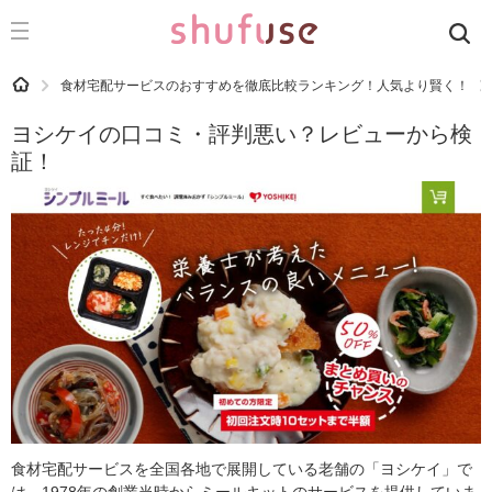
CATEGORY
記事カテゴリ
HOME
食材宅配サービスのおすすめを徹底比較ランキング！人気より賢く！
気になる
ヨシケイの口コミ・評判悪い？レビューから検
運気
証！
洗濯
生活の知恵
お金
掃除
マナー
趣味
食材辞典
食材宅配サービスを全国各地で展開している老舗の「ヨシケイ」で
おすすめ