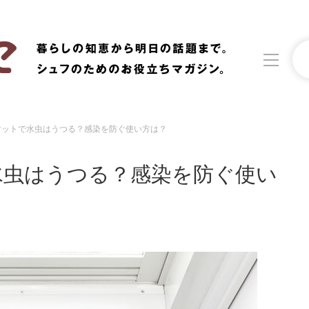
マットで水虫はうつる？感染を防ぐ使い方は？
洗濯
生活の知恵
水虫はうつる？感染を防ぐ使い
食材辞典
おすすめ