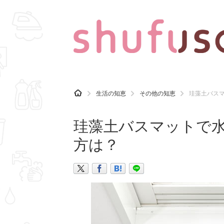
CATEGORY
記事カテゴリ
H
生活の知恵
その他の知恵
珪藻土バス
O
気になる
運気
M
E
珪藻土バスマットで
マナー
趣味
方は？