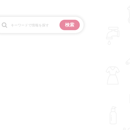
お金
掃除