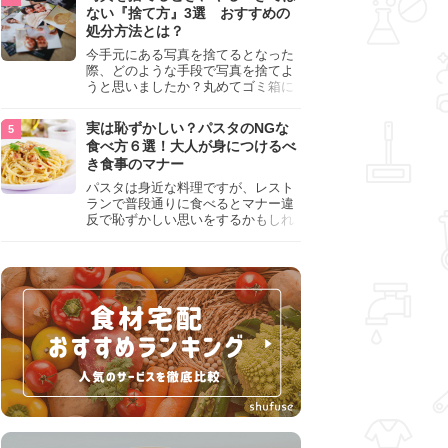
『NG行為』をチェックしましょう。
ない『捨て方』3選 おすすめの
処分方法とは？
今手元にある写真を捨てるとなった
際、どのような手段で写真を捨てよ
うと思いましたか？丸めてゴミ箱に
入れようと思った人は、要注意！写
真は個人情報が詰まっているので、
実は恥ずかしい？パスタのNGな
ただ丸めただけの状態で捨ててしま
食べ方６選！大人が身につけるべ
うのは危険です。写真にすべきでは
き食事のマナー
ない捨て方をまとめているので、ぜ
ひチェックしておきましょう。
パスタは身近な料理ですが、レスト
ランで普段通りに食べるとマナー違
反で恥ずかしい思いをするかもしれ
ません。スプーンの使用やすする音
など、日本人がやりがちな癖を把握
して、正しい食べ方を確認しましょ
う。大人の嗜みとして知っておきた
い新常識を解説します。