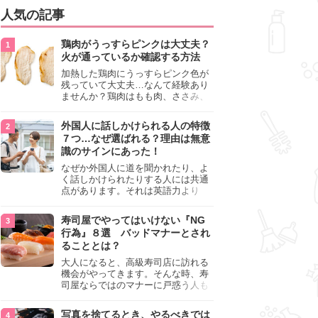
人気の記事
鶏肉がうっすらピンクは大丈夫？
火が通っているか確認する方法
加熱した鶏肉にうっすらピンク色が
残っていて大丈夫…なんて経験あり
ませんか？鶏肉はもも肉、ささみ、
手羽元など各部位によって食感や味
わいが異なり、いろいろと楽しめる
外国人に話しかけられる人の特徴
料理ですが、鶏肉は加熱した後でも
７つ…なぜ選ばれる？理由は無意
うっすらピンク色の部分が大丈夫な
識のサインにあった！
のと気になるときがあります。この
記事では生焼けか火が通っているの
なぜか外国人に道を聞かれたり、よ
かを確認する方法や、鶏肉を調理す
く話しかけられたりする人には共通
るときの注意点を紹介しますので、
点があります。それは英語力より
参考にしてみてくださいね。
も、無意識に発信している「話しか
けても大丈夫」というサインが関係
寿司屋でやってはいけない『NG
しています。よく選ばれる人の特徴
行為』８選 バッドマナーとされ
や、英語が苦手でも焦らない対処
ることとは？
法、自分を守るための注意点を詳し
く解説します。
大人になると、高級寿司店に訪れる
機会がやってきます。そんな時、寿
司屋ならではのマナーに戸惑う人も
少なくありません。本記事では、あ
らためて寿司屋でやってはいけない
写真を捨てるとき、やるべきでは