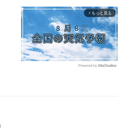
もっと見る
arrow_forward_ios
Powered by 
GliaStudios
M
u
t
e
方