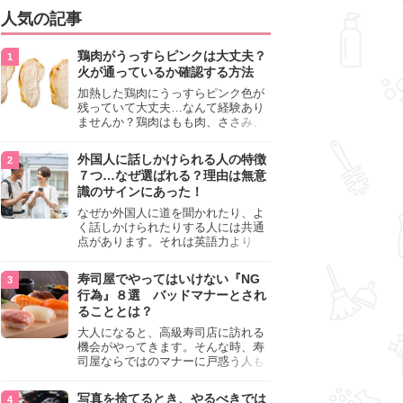
人気の記事
鶏肉がうっすらピンクは大丈夫？
火が通っているか確認する方法
加熱した鶏肉にうっすらピンク色が
残っていて大丈夫…なんて経験あり
ませんか？鶏肉はもも肉、ささみ、
手羽元など各部位によって食感や味
わいが異なり、いろいろと楽しめる
外国人に話しかけられる人の特徴
料理ですが、鶏肉は加熱した後でも
７つ…なぜ選ばれる？理由は無意
うっすらピンク色の部分が大丈夫な
識のサインにあった！
のと気になるときがあります。この
記事では生焼けか火が通っているの
なぜか外国人に道を聞かれたり、よ
かを確認する方法や、鶏肉を調理す
く話しかけられたりする人には共通
るときの注意点を紹介しますので、
点があります。それは英語力より
参考にしてみてくださいね。
も、無意識に発信している「話しか
けても大丈夫」というサインが関係
寿司屋でやってはいけない『NG
しています。よく選ばれる人の特徴
行為』８選 バッドマナーとされ
や、英語が苦手でも焦らない対処
ることとは？
法、自分を守るための注意点を詳し
く解説します。
大人になると、高級寿司店に訪れる
機会がやってきます。そんな時、寿
司屋ならではのマナーに戸惑う人も
少なくありません。本記事では、あ
らためて寿司屋でやってはいけない
写真を捨てるとき、やるべきでは