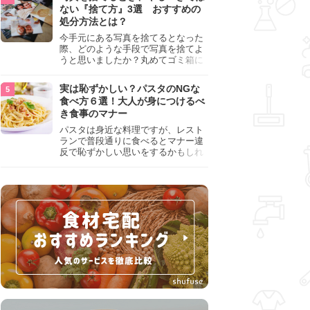
『NG行為』をチェックしましょう。
ない『捨て方』3選 おすすめの
処分方法とは？
今手元にある写真を捨てるとなった
際、どのような手段で写真を捨てよ
うと思いましたか？丸めてゴミ箱に
入れようと思った人は、要注意！写
真は個人情報が詰まっているので、
実は恥ずかしい？パスタのNGな
ただ丸めただけの状態で捨ててしま
食べ方６選！大人が身につけるべ
うのは危険です。写真にすべきでは
き食事のマナー
ない捨て方をまとめているので、ぜ
ひチェックしておきましょう。
パスタは身近な料理ですが、レスト
ランで普段通りに食べるとマナー違
反で恥ずかしい思いをするかもしれ
ません。スプーンの使用やすする音
など、日本人がやりがちな癖を把握
して、正しい食べ方を確認しましょ
う。大人の嗜みとして知っておきた
い新常識を解説します。