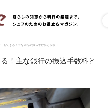
曜日もできる！主な銀行の振込手数料と反映日
洗濯
生活の知恵
きる！主な銀行の振込手数料と
食材辞典
おすすめ