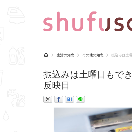
CATEGORY
記事カテゴリ
H
生活の知恵
その他の知恵
振込みは土
O
気になる
運気
M
E
振込みは土曜日もで
マナー
趣味
反映日