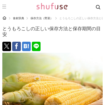
CATEGORY
記事カテゴリ
HOME
食材辞典
保存方法（野菜）
とうもろこしの正しい保存方法と保
気になる
とうもろこしの正しい保存方法と保存期間の目
運気
安
洗濯
生活の知恵
お金
掃除
マナー
趣味
食材辞典
おすすめ