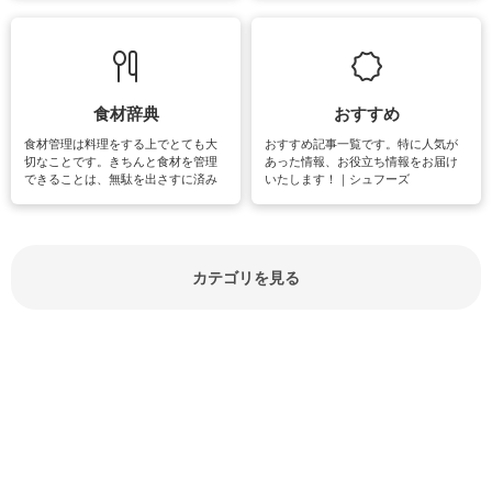
敗は避けたいところです。大人とし
実感が味わえます。特にガーデニン
て知っておきたいマナー全般のお役
グやハーブ栽培は人気があり、他に
立ち情報やお悩み解消情報をご紹介
も読書やカメラ、旅行など皆さんが
しています。
楽しめそうな趣味に関する情報をご
紹介しています。
食材辞典
おすすめ
食材管理は料理をする上でとても大
おすすめ記事一覧です。特に人気が
切なことです。きちんと食材を管理
あった情報、お役立ち情報をお届け
できることは、無駄を出さすに済み
いたします！｜シュフーズ
節約にもつながりますね。買う時の
見分け方や保存方法、下処理方法な
どが分かる食材辞典は大いに役立つ
でしょう。食材に関するお役立ち情
報やお悩み解消情報など盛りだくさ
カテゴリを見る
んにご紹介しています。