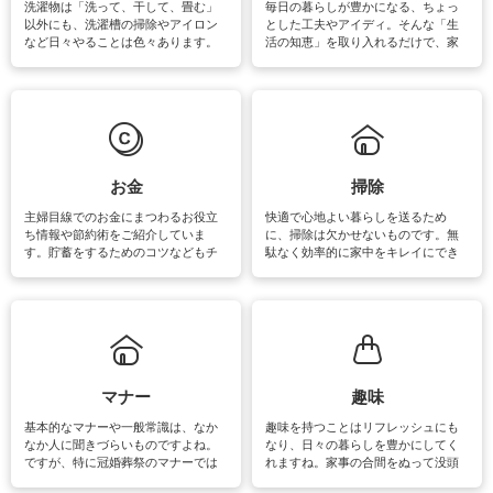
洗濯物は「洗って、干して、畳む」
毎日の暮らしが豊かになる、ちょっ
以外にも、洗濯槽の掃除やアイロン
とした工夫やアイディ。そんな「生
など日々やることは色々あります。
活の知恵」を取り入れるだけで、家
素材によっては、洗剤や洗い方を変
事が楽しくなったり便利になるでし
えなくてはいけません。梅雨の季節
ょう。日常のなかで、すぐに実践で
は部屋干しが多くなりニオイ対策も
きるおすすめの裏ワザをご紹介して
必要になりますね。カーテンやラグ
います。
マットなどの大きな洗濯物も、正し
い洗い方をすれば自宅で洗うことが
できます。洗濯に関するお役立ち情
報やお悩み解消のための情報をご紹
お金
掃除
介しています。
主婦目線でのお金にまつわるお役立
快適で心地よい暮らしを送るため
ち情報や節約術をご紹介していま
に、掃除は欠かせないものです。無
す。貯蓄をするためのコツなどもチ
駄なく効率的に家中をキレイにでき
ェックしてみて下さいね♪まだ実践し
るよう、場所ごとの掃除方法やコ
ていないものがあれば、ぜひ取り入
ツ、アイテムをご紹介しています。
れてみてはいかがでしょうか。
掃除が苦手、洗剤で手肌が荒れてし
まう、時間がない、など掃除に関す
るお悩みを解消できるお役立ち情報
がたくさんあります。
マナー
趣味
基本的なマナーや一般常識は、なか
趣味を持つことはリフレッシュにも
なか人に聞きづらいものですよね。
なり、日々の暮らしを豊かにしてく
ですが、特に冠婚葬祭のマナーでは
れますね。家事の合間をぬって没頭
失礼があってはいけませんので、失
できる時間は、忙しくしていても充