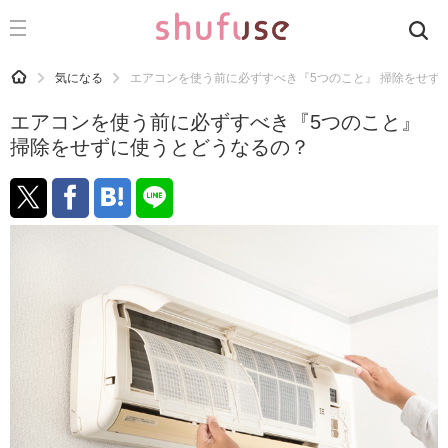
CATEGORY
記事カテゴリ
HOME
気になる
エアコンを使う前に必ずすべき『5つのこと』 掃除をせず
気になる
エアコンを使う前に必ずすべき『5つのこと』
運気
掃除をせずに使うとどうなるの？
洗濯
生活の知恵
お金
掃除
マナー
趣味
食材辞典
おすすめ