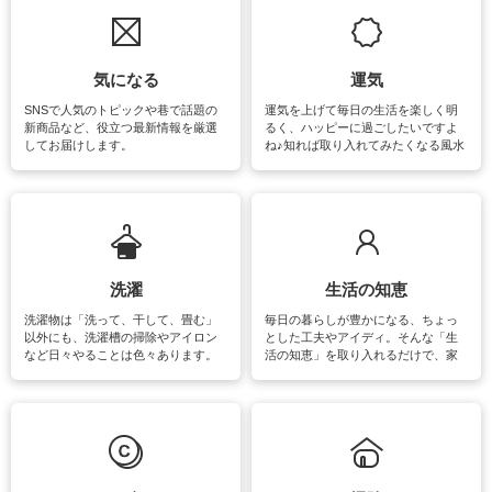
気になる
運気
SNSで人気のトピックや巷で話題の
運気を上げて毎日の生活を楽しく明
新商品など、役立つ最新情報を厳選
るく、ハッピーに過ごしたいですよ
してお届けします。
ね♪知れば取り入れてみたくなる風水
をはじめ、訪れたくなるパワースポ
ットや神社、お寺巡りなど運気をア
ップさせるための情報をご紹介して
います。
洗濯
生活の知恵
洗濯物は「洗って、干して、畳む」
毎日の暮らしが豊かになる、ちょっ
以外にも、洗濯槽の掃除やアイロン
とした工夫やアイディ。そんな「生
など日々やることは色々あります。
活の知恵」を取り入れるだけで、家
素材によっては、洗剤や洗い方を変
事が楽しくなったり便利になるでし
えなくてはいけません。梅雨の季節
ょう。日常のなかで、すぐに実践で
は部屋干しが多くなりニオイ対策も
きるおすすめの裏ワザをご紹介して
必要になりますね。カーテンやラグ
います。
マットなどの大きな洗濯物も、正し
い洗い方をすれば自宅で洗うことが
できます。洗濯に関するお役立ち情