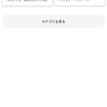
できることは、無駄を出さすに済み
いたします！｜シュフーズ
節約にもつながりますね。買う時の
見分け方や保存方法、下処理方法な
どが分かる食材辞典は大いに役立つ
でしょう。食材に関するお役立ち情
報やお悩み解消情報など盛りだくさ
カテゴリを見る
んにご紹介しています。