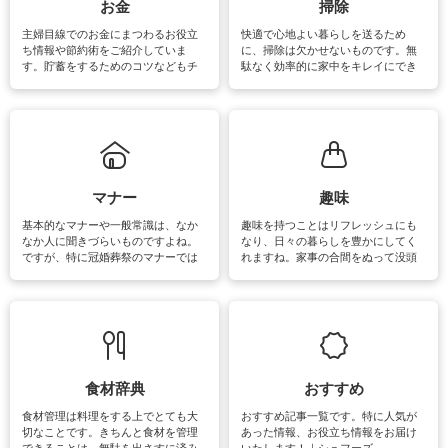
報やお悩み解消のための情報をご紹
お金
掃除
介しています。
主婦目線でのお金にまつわるお役立
快適で心地よい暮らしを送るため
ち情報や節約術をご紹介していま
に、掃除は欠かせないものです。無
す。貯蓄をするためのコツなどもチ
駄なく効率的に家中をキレイにでき
ェックしてみて下さいね♪まだ実践し
るよう、場所ごとの掃除方法やコ
ていないものがあれば、ぜひ取り入
ツ、アイテムをご紹介しています。
れてみてはいかがでしょうか。
掃除が苦手、洗剤で手肌が荒れてし
まう、時間がない、など掃除に関す
るお悩みを解消できるお役立ち情報
がたくさんあります。
マナー
趣味
基本的なマナーや一般常識は、なか
趣味を持つことはリフレッシュにも
なか人に聞きづらいものですよね。
なり、日々の暮らしを豊かにしてく
ですが、特に冠婚葬祭のマナーでは
れますね。家事の合間をぬって没頭
失礼があってはいけませんので、失
できる時間は、忙しくしていても充
敗は避けたいところです。大人とし
実感が味わえます。特にガーデニン
て知っておきたいマナー全般のお役
グやハーブ栽培は人気があり、他に
立ち情報やお悩み解消情報をご紹介
も読書やカメラ、旅行など皆さんが
しています。
楽しめそうな趣味に関する情報をご
紹介しています。
食材辞典
おすすめ
食材管理は料理をする上でとても大
おすすめ記事一覧です。特に人気が
切なことです。きちんと食材を管理
あった情報、お役立ち情報をお届け