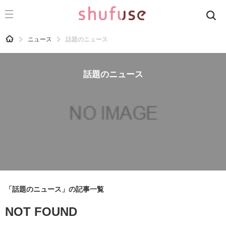
CATEGORY
記事カテゴリ
HOME
ニュース
話題のニュース
気になる
運気
話題のニュース
洗濯
生活の知恵
お金
掃除
マナー
趣味
「話題のニュース」の記事一覧
食材辞典
NOT FOUND
おすすめ